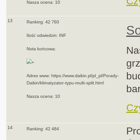
Czy
Nasza ocena: 10
13
Ranking: 42 760
So
Ilość odwiedzin: INF
Na
Nota końcowa:
gr
bu
Adres www: https://www.daikin.pl/pl_pl/Porady-
Daikin/klimatyzator-typu-multi-split.html
ba
Nasza ocena: 10
Czy
14
Pro
Ranking: 42 484