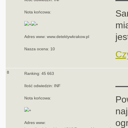
Sa
Nota końcowa:
mi
jes
Adres www: www.detektywkrakow.pl
Nasza ocena: 10
Czy
8
Ranking: 45 663
Na
Ilość odwiedzin: INF
Po
Nota końcowa:
na
og
Adres www: