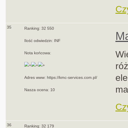
Czy
35
Ranking: 32 550
M
Ilość odwiedzin: INF
Wi
Nota końcowa:
ró
el
Adres www: https://kmc-services.com.pl/
ma
Nasza ocena: 10
Czy
36
Ranking: 32 179