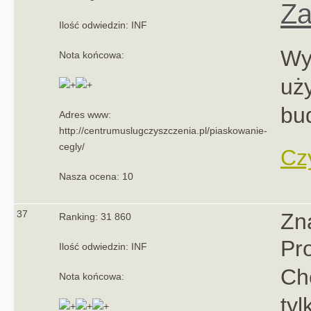
Za
Ilość odwiedzin: INF
Wy
Nota końcowa:
uży
bu
Adres www:
http://centrumuslugczyszczenia.pl/piaskowanie-
cegly/
Czy
Nasza ocena: 10
37
Zna
Ranking: 31 860
Pr
Ilość odwiedzin: INF
Chc
Nota końcowa:
tyl