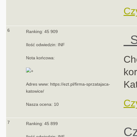
Czy
6
Ranking: 45 909
Sp
Ilość odwiedzin: INF
Ch
Nota końcowa:
kor
Ka
Adres www: https://ezt.pl/firma-sprzatajaca-
katowice/
Czy
Nasza ocena: 10
7
Ranking: 45 899
Cz
Ilość odwiedzin: INF