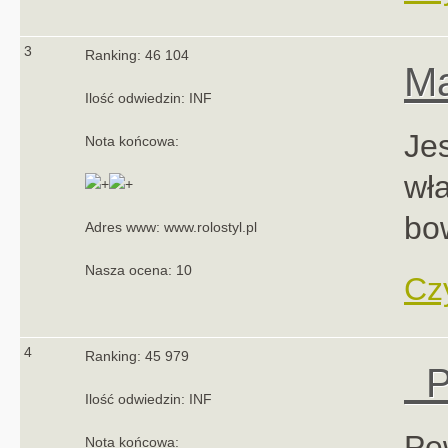
3
Ranking: 46 104
Ma
Ilość odwiedzin: INF
Je
Nota końcowa:
wł
bow
Adres www: www.rolostyl.pl
Nasza ocena: 10
Czy
4
Ranking: 45 979
Po
Ilość odwiedzin: INF
Pe
Nota końcowa: