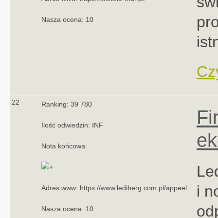
świ
pr
Nasza ocena: 10
ist
Czy
22
Ranking: 39 780
Fi
Ilość odwiedzin: INF
ek
Nota końcowa:
Led
i n
Adres www: https://www.lediberg.com.pl/appeel
od
Nasza ocena: 10