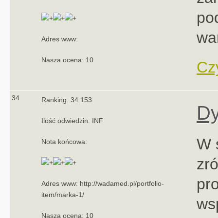
po
wa
Adres www:
Nasza ocena: 10
Czy
34
Ranking: 34 153
Dy
Ilość odwiedzin: INF
W 
Nota końcowa:
zr
pr
Adres www: http://wadamed.pl/portfolio-
item/marka-1/
ws
Nasza ocena: 10