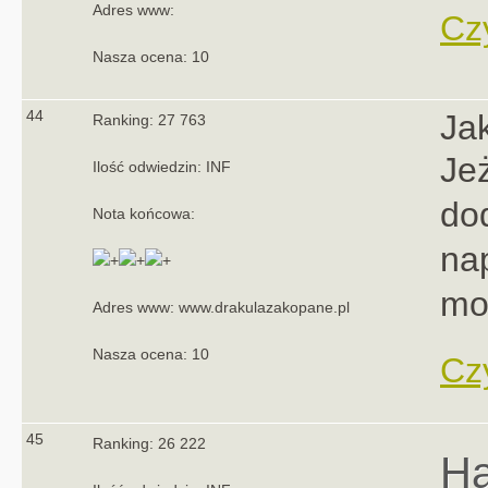
Adres www:
Czy
Nasza ocena: 10
44
Ja
Ranking: 27 763
Jeż
Ilość odwiedzin: INF
do
Nota końcowa:
na
mo
Adres www: www.drakulazakopane.pl
Nasza ocena: 10
Czy
45
Ranking: 26 222
Ha