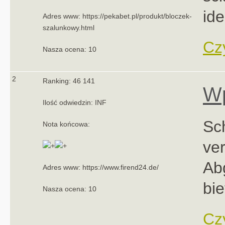
id
Adres www: https://pekabet.pl/produkt/bloczek-
szalunkowy.html
Czy
Nasza ocena: 10
2
Ranking: 46 141
Wp
Ilość odwiedzin: INF
Sc
Nota końcowa:
ve
Ab
Adres www: https://www.firend24.de/
bie
Nasza ocena: 10
Czy