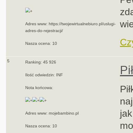
zda
wie
Adres www: https://twojewirtualnebiuro.pl/uslugi-
adres-do-rejestracji/
Czy
Nasza ocena: 10
5
Ranking: 45 926
Pi
Ilość odwiedzin: INF
Pi
Nota końcowa:
na
jak
Adres www: mojebambino.pl
mo
Nasza ocena: 10