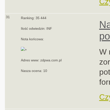
Czy
31
Ranking: 35 444
Na
Ilość odwiedzin: INF
po
Nota końcowa:
W 
zo
Adres www: zdpwa.com.pl
pot
Nasza ocena: 10
fo
Czy