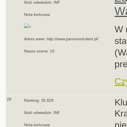
Ilość odwiedzin: INF
Wa
Nota końcowa:
W 
st
Adres www: http://www.panoramicdent.pl/
(W
Nasza ocena: 10
pre
Czy
29
Kl
Ranking: 35 829
Kr
Ilość odwiedzin: INF
nie
Nota końcowa: