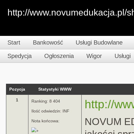
http://www.novumedukacja.pl/s
Start
Bankowość
Usługi Budowlane
Spedycja
Ogłoszenia
Wigor
Usługi
Pozycja
Statystyki WWW
1
http://w
Ranking: 8 404
Ilość odwiedzin: INF
NOVUM EDUK
Nota końcowa: