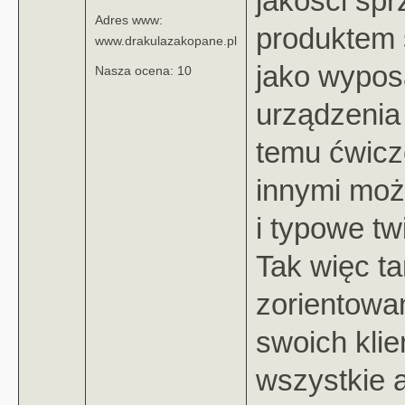
jakości sp
Adres www:
produktem 
www.drakulazakopane.pl
jako wyposa
Nasza ocena: 10
urządzenia 
temu ćwicze
innymi możn
i typowe tw
Tak więc t
zorientowan
swoich kli
wszystkie 