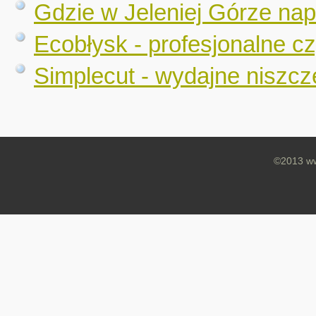
Gdzie w Jeleniej Górze na
Ecobłysk - profesjonalne c
Simplecut - wydajne niszc
©2013 ww