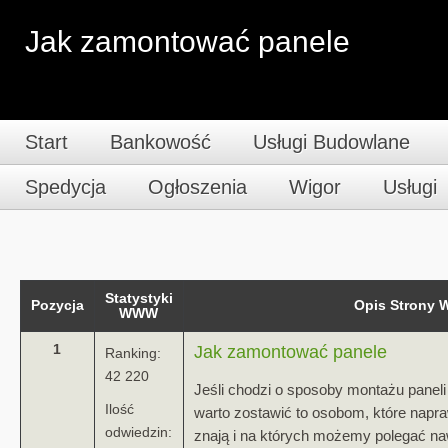
Jak zamontować panele
Start
Bankowość
Usługi Budowlane
Spedycja
Ogłoszenia
Wigor
Usługi
Statystyki
Pozycja
Opis Strony
WWW
1
Jak zamontować panele
Ranking:
42 220
Jeśli chodzi o sposoby montażu paneli
Ilość
warto zostawić to osobom, które napr
odwiedzin:
znają i na których możemy polegać naw