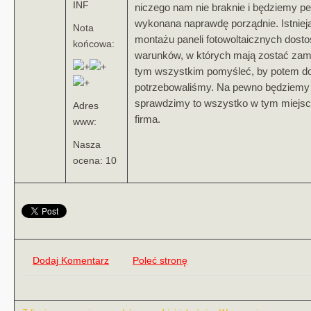
INF
niczego nam nie braknie i będziemy pe
wykonana naprawdę porządnie. Istnie
Nota
montażu paneli fotowoltaicznych dos
końcowa:
warunków, w których mają zostać zam
tym wszystkim pomyśleć, by potem do
potrzebowaliśmy. Na pewno będziemy 
sprawdzimy to wszystko w tym miejscu
Adres
firma.
www:
Nasza
ocena: 10
Dodaj Komentarz
Poleć stronę