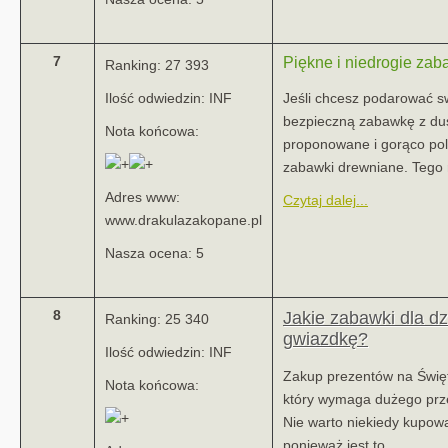
7
Piękne i niedrogie za
Ranking: 27 393
Ilość odwiedzin: INF
Jeśli chcesz podarować s
bezpieczną zabawkę z dus
Nota końcowa:
proponowane i gorąco pol
zabawki drewniane. Tego r
Adres www:
Czytaj dalej...
www.drakulazakopane.pl
Nasza ocena: 5
8
Jakie zabawki dla dz
Ranking: 25 340
gwiazdkę?
Ilość odwiedzin: INF
Zakup prezentów na Święt
Nota końcowa:
który wymaga dużego prze
Nie warto niekiedy kupow
ponieważ jest to...