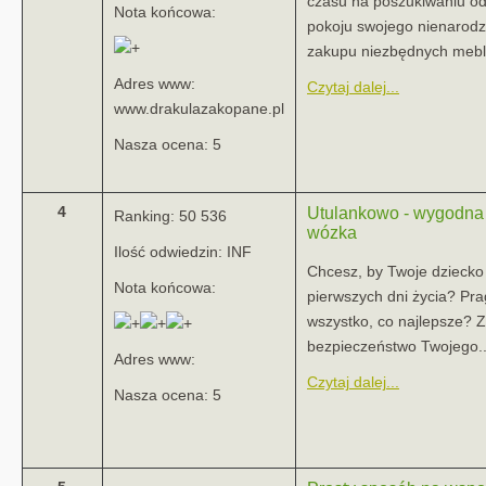
czasu na poszukiwaniu o
Nota końcowa:
pokoju swojego nienarod
zakupu niezbędnych mebli 
Adres www:
Czytaj dalej...
www.drakulazakopane.pl
Nasza ocena: 5
4
Utulankowo - wygodn
Ranking: 50 536
wózka
Ilość odwiedzin: INF
Chcesz, by Twoje dziecko 
Nota końcowa:
pierwszych dni życia? Pr
wszystko, co najlepsze? 
bezpieczeństwo Twojego..
Adres www:
Czytaj dalej...
Nasza ocena: 5