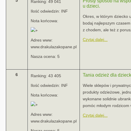
5
Prosty sposób na wsp
Ranking: 49 041
u dzieci.
Ilość odwiedzin: INF
Okres, w którym dziecko u
Nota końcowa:
bodaj najlepszym czasem n
z chodem, ale też z porus
Czytaj dalej...
Adres www:
www.drakulazakopane.pl
Nasza ocena: 5
6
Tania odzież dla dziec
Ranking: 43 405
Ilość odwiedzin: INF
Wiele sklepów i prywatny
produkty odzieżowe, jedna
Nota końcowa:
wykonane solidnie ubranka
pomóc młodym rodzicom w 
Adres www:
Czytaj dalej...
www.drakulazakopane.pl
Nasza ocena: 5