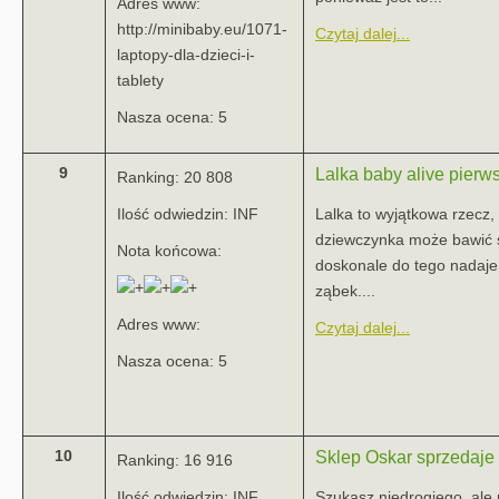
Adres www:
http://minibaby.eu/1071-
Czytaj dalej...
laptopy-dla-dzieci-i-
tablety
Nasza ocena: 5
9
Lalka baby alive pierw
Ranking: 20 808
Ilość odwiedzin: INF
Lalka to wyjątkowa rzecz, 
dziewczynka może bawić s
Nota końcowa:
doskonale do tego nadaje 
ząbek....
Adres www:
Czytaj dalej...
Nasza ocena: 5
10
Sklep Oskar sprzedaje
Ranking: 16 916
Ilość odwiedzin: INF
Szukasz niedrogiego, ale 