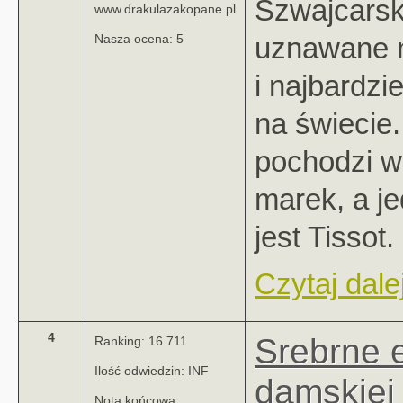
Szwajcarsk
www.drakulazakopane.pl
uznawane n
Nasza ocena: 5
i najbardzi
na świecie.
pochodzi w
marek, a je
jest Tissot.
Czytaj dalej
4
Srebrne 
Ranking: 16 711
Ilość odwiedzin: INF
damskiej 
Nota końcowa: