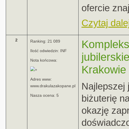
ofercie znaj
Czytaj dalej
2
Kompleks
Ranking: 21 089
Ilość odwiedzin: INF
jubilerski
Nota końcowa:
Krakowie
Adres www:
Najlepszej 
www.drakulazakopane.pl
biżuterię n
Nasza ocena: 5
okazję zap
doświadczo