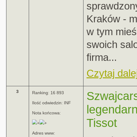
sprawdzony 
Kraków - m
w tym mieś
swoich sal
firma...
Czytaj dalej
3
Szwajcars
Ranking: 16 893
Ilość odwiedzin: INF
legendarn
Nota końcowa:
Tissot
Adres www: