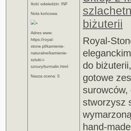
Ilość odwiedzin: INF
szlachet
Nota końcowa:
biżuterii
Adres www:
Royal-Stone
https://royal-
stone.pl/kamienie-
eleganckim
naturalne/kamienie-
sztuki-i-
do biżuterii
sznury/turmalin.html
gotowe ze
Nasza ocena: 5
surowców, 
stworzysz 
wymarzoną 
hand-made