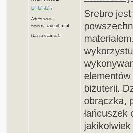
Srebro jest
Adres www:
powszech
www.naszesrebro.pl
materiałem,
Nasza ocena: 5
wykorzystu
wykonywan
elementów 
biżuterii. D
obrączka, p
łańcuszek 
jakikolwiek