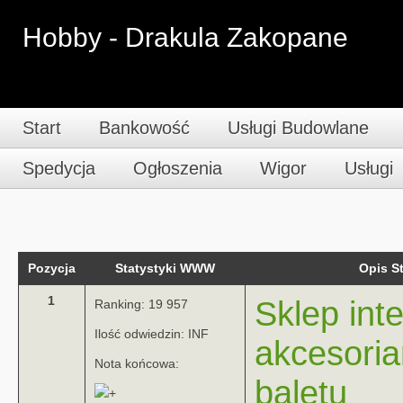
Hobby - Drakula Zakopane
Start
Bankowość
Usługi Budowlane
Spedycja
Ogłoszenia
Wigor
Usługi
Pozycja
Statystyki WWW
Opis 
1
Sklep int
Ranking: 19 957
Ilość odwiedzin: INF
akcesoria
Nota końcowa:
baletu