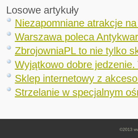
Losowe artykuły
Niezapomniane atrakcje na
Warszawa poleca Antykwar
ZbrojowniaPL to nie tylko s
Wyjątkowo dobre jedzenie. 
Sklep internetowy z akceso
Strzelanie w specjalnym o
©2013 ww