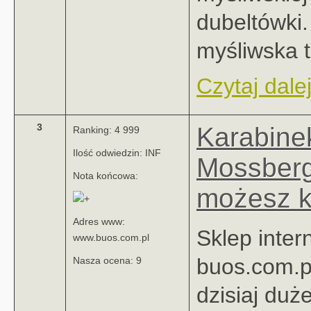
dubeltówki
myśliwska to
Czytaj dalej
3
Karabine
Ranking: 4 999
Ilość odwiedzin: INF
Mossberg
Nota końcowa:
możesz ku
Adres www:
Sklep inter
www.buos.com.pl
buos.com.p
Nasza ocena: 9
dzisiaj duż