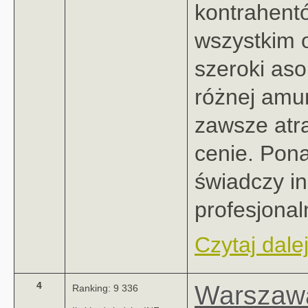
kontrahent
wszystkim o
szeroki as
różnej amun
zawsze atra
cenie. Pon
świadczy in
profesjonaln
Czytaj dalej
4
Warszaw
Ranking: 9 336