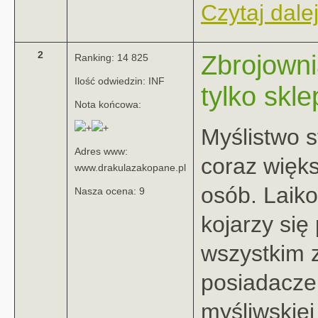
Czytaj dalej
2
Zbrojowni
Ranking: 14 825
Ilość odwiedzin: INF
tylko skl
Nota końcowa:
Myślistwo s
Adres www:
coraz więks
www.drakulazakopane.pl
osób. Laik
Nasza ocena: 9
kojarzy się
wszystkim 
posiadacz
myśliwskiej 