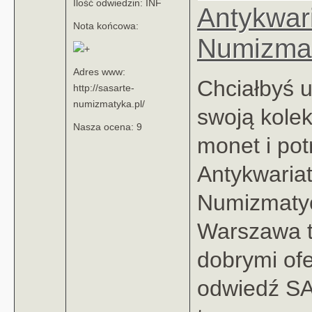
Ilość odwiedzin: INF
Antykwar
Nota końcowa:
Numizma
Adres www:
Chciałbyś u
http://sasarte-
numizmatyka.pl/
swoją kolek
Nasza ocena: 9
monet i pot
Antykwaria
Numizmaty
Warszawa t
dobrymi ofe
odwiedź S