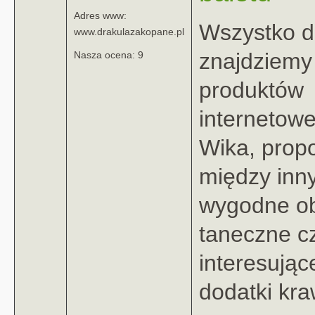
Adres www:
Wszystko d
www.drakulazakopane.pl
znajdziemy
Nasza ocena: 9
produktów
internetow
Wika, prop
między inny
wygodne ob
taneczne c
interesując
dodatki kraw