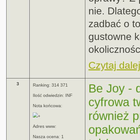
nie. Dlateg
zadbać o to
gustowne ka
okolicznośc
Czytaj dalej
3
Be Joy - 
Ranking: 314 371
Ilość odwiedzin: INF
cyfrowa 
Nota końcowa:
również p
opakowań
Adres www:
Nasza ocena: 1