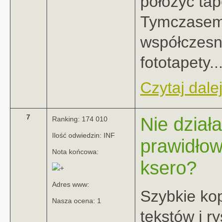
położyć tape
Tymczase
współczes
fototapety..
Czytaj dalej
7
Nie działa
Ranking: 174 010
Ilość odwiedzin: INF
prawidłow
Nota końcowa:
ksero?
Adres www:
Szybkie ko
Nasza ocena: 1
tekstów i r