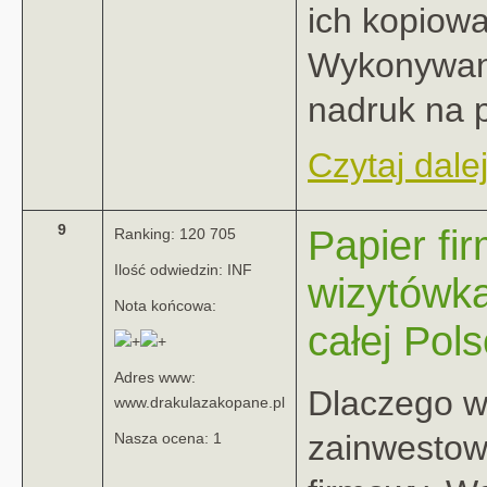
ich kopiowa
Wykonywany
nadruk na pł
Czytaj dalej
9
Papier fi
Ranking: 120 705
Ilość odwiedzin: INF
wizytówką
Nota końcowa:
całej Pols
Adres www:
Dlaczego w
www.drakulazakopane.pl
zainwestow
Nasza ocena: 1