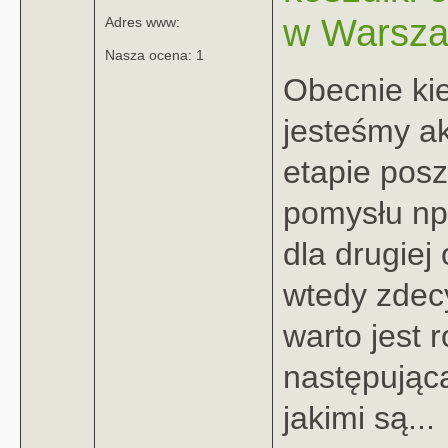
w Warsza
Adres www:
Nasza ocena: 1
Obecnie kie
jesteśmy ak
etapie pos
pomysłu np
dla drugiej 
wtedy zdec
warto jest 
następując
jakimi są...