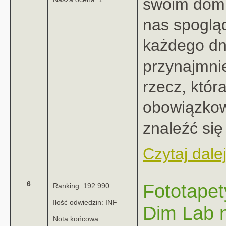
swoim domu
nas spoglą
każdego dn
przynajmnie
rzecz, któr
obowiązko
znaleźć się 
Czytaj dalej
6
Fototape
Ranking: 192 990
Ilość odwiedzin: INF
Dim Lab 
Nota końcowa: