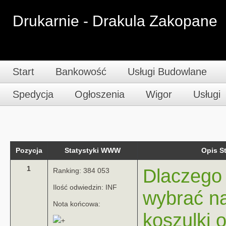
Drukarnie - Drakula Zakopane
Start
Bankowość
Usługi Budowlane
Spedycja
Ogłoszenia
Wigor
Usługi
Pozycja
Statystyki WWW
Opis 
1
Dlaczego 
Ranking: 384 053
Ilość odwiedzin: INF
wybrać na
Nota końcowa:
koszulki 