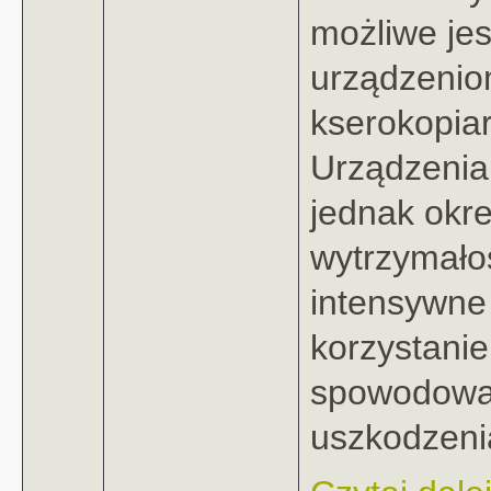
możliwe jes
urządzeni
kserokopia
Urządzenia
jednak okr
wytrzymało
intensywne 
korzystani
spowodow
uszkodzenia