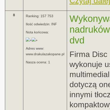
Czytaj dalej
8
Wykonyw
Ranking: 157 753
Ilość odwiedzin: INF
nadruków 
Nota końcowa:
dvd
Adres www:
Firma Disc
www.drakulazakopane.pl
wykonuje u
Nasza ocena: 1
multimedial
dotyczą on
innymi tłocz
kompaktowy