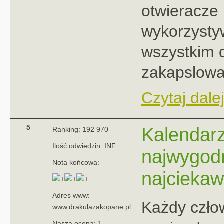
otwieracze
wykorzysty
wszystkim 
zakapslowa
Czytaj dalej
5
Kalendarz
Ranking: 192 970
Ilość odwiedzin: INF
najwygodn
Nota końcowa:
najcieka
Adres www:
Każdy czło
www.drakulazakopane.pl
Nasza ocena: 1