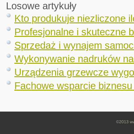
Losowe artykuły
Kto produkuje niezliczone 
Profesjonalne i skuteczne 
Sprzedaż i wynajem samo
Wykonywanie nadruków na 
Urządzenia grzewcze wygo
Fachowe wsparcie biznesu
©2013 ww