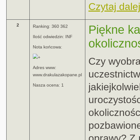
Czytaj dalej
2
Piękne ka
Ranking: 360 362
Ilość odwiedzin: INF
okoliczno
Nota końcowa:
Czy wyobr
Adres www:
uczestnict
www.drakulazakopane.pl
jakiejkolwie
Nasza ocena: 1
uroczystośc
okolicznośc
pozbawione 
oprawy? Z 