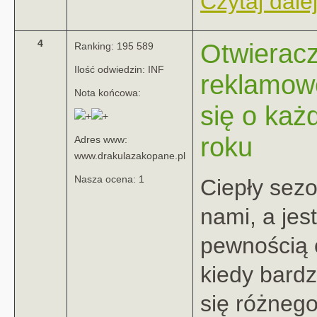
Czytaj dalej
4
Otwierac
Ranking: 195 589
Ilość odwiedzin: INF
reklamow
Nota końcowa:
się o każ
roku
Adres www:
www.drakulazakopane.pl
Nasza ocena: 1
Ciepły sez
nami, a jest
pewnością 
kiedy bardz
się różnego