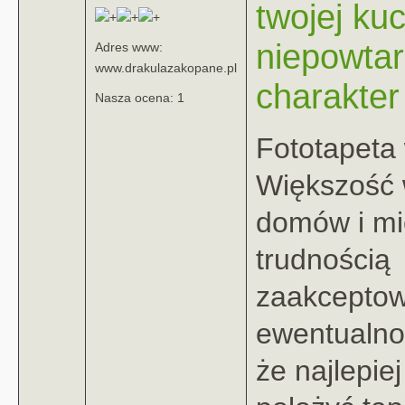
twojej ku
niepowtar
Adres www:
www.drakulazakopane.pl
charakter
Nasza ocena: 1
Fototapeta
Większość w
domów i mi
trudnością
zaakceptow
ewentualno
że najlepie