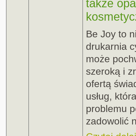
także op
kosmetyc
Be Joy to n
drukarnia c
może pochw
szeroką i 
ofertą świ
usług, któr
problemu p
zadowolić n