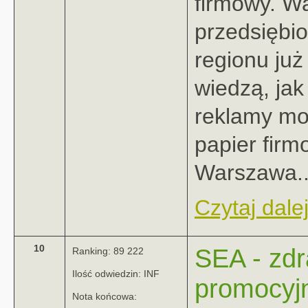
firmowy. W
przedsiębio
regionu ju
wiedzą, jak
reklamy mo
papier firm
Warszawa..
Czytaj dalej
10
SEA - zdr
Ranking: 89 222
Ilość odwiedzin: INF
promocyjn
Nota końcowa: