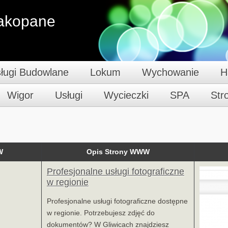
Zakopane
ługi Budowlane
Lokum
Wychowanie
H
Wigor
Usługi
Wycieczki
SPA
St
W
Opis Strony WWW
Profesjonalne usługi fotograficzne
w regionie
Profesjonalne usługi fotograficzne dostępne
w regionie. Potrzebujesz zdjęć do
dokumentów? W Gliwicach znajdziesz