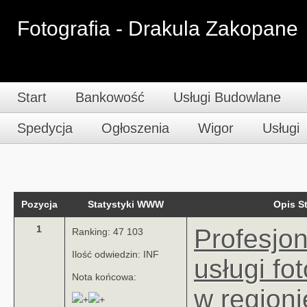
Fotografia - Drakula Zakopane
Start
Bankowość
Usługi Budowlane
Spedycja
Ogłoszenia
Wigor
Usługi
Pozycja
Statystyki WWW
Opis 
1
Profesjo
Ranking: 47 103
Ilość odwiedzin: INF
usługi fo
Nota końcowa:
w regioni