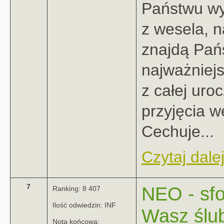
Państwu wy
z wesela, n
znajdą Pań
najważniej
z całej uroc
przyjęcia w
Cechuje...
Czytaj dalej
7
NEO - sfo
Ranking: 8 407
Ilość odwiedzin: INF
Wasz ślub
Nota końcowa: