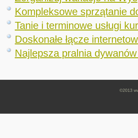
Kompleksowe sprzątanie do
Tanie i terminowe usługi kur
Doskonałe łącze internetow
Najlepsza pralnia dywanó
©2013 ww