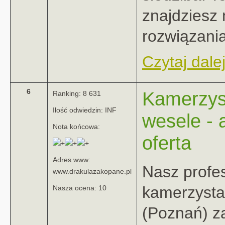
znajdziesz 
rozwiązania
Czytaj dalej
6
Kamerzys
Ranking: 8 631
Ilość odwiedzin: INF
wesele - 
Nota końcowa:
oferta
Adres www:
Nasz profe
www.drakulazakopane.pl
kamerzysta
Nasza ocena: 10
(Poznań) z