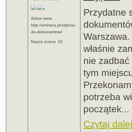
Przydatne s
Adres www:
dokumentó
http://emhara.pl/zdjecia-
do-dokumentow/
Warszawa. 
Nasza ocena: 10
właśnie za
nie zadbać 
tym miejscu
Przekonamy
potrzeba wi
początek...
Czytaj dalej