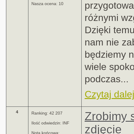
przygotowa
Nasza ocena: 10
różnymi wz
Dzięki tem
nam nie zab
będziemy 
wiele spoko
podczas...
Czytaj dalej
4
Zrobimy 
Ranking: 42 207
Ilość odwiedzin: INF
zdjęcie
Nota końcowa: