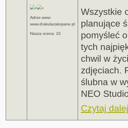
Wszystkie 
Adres www:
planujące 
www.drakulazakopane.pl
pomyśleć o
Nasza ocena: 10
tych najpię
chwil w życ
zdjęciach. 
ślubna w w
NEO Studio 
Czytaj dalej