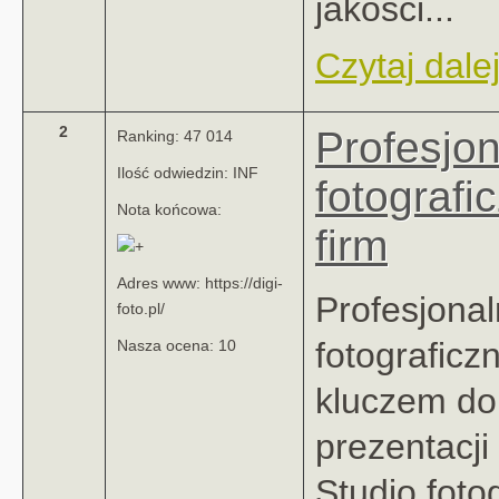
jakości...
Czytaj dalej
2
Profesjon
Ranking: 47 014
Ilość odwiedzin: INF
fotografi
Nota końcowa:
firm
Adres www: https://digi-
Profesjonal
foto.pl/
fotograficzn
Nasza ocena: 10
kluczem do
prezentacji
Studio foto