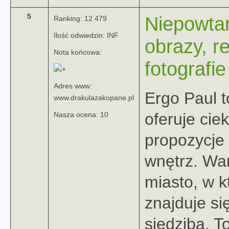
5
Niepowta
Ranking: 12 479
Ilość odwiedzin: INF
obrazy, r
Nota końcowa:
fotografie
Adres www:
Ergo Paul t
www.drakulazakopane.pl
oferuje cie
Nasza ocena: 10
propozycje 
wnętrz. Wa
miasto, w 
znajduje si
siedziba. To