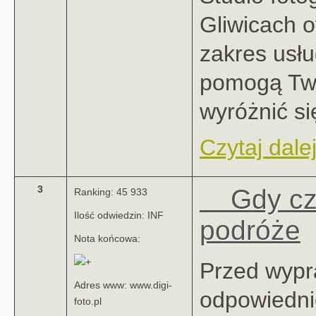
Gliwicach o
zakres usłu
pomogą Two
wyróżnić się
Czytaj dalej
3
Gdy cz
Ranking: 45 933
Ilość odwiedzin: INF
podróże
Nota końcowa:
Przed wypr
Adres www: www.digi-
odpowiedni
foto.pl