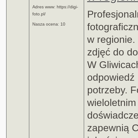
Adres www: https://digi-
Profesjonal
foto.pl/
fotograficz
Nasza ocena: 10
w regionie.
zdjęć do d
W Gliwicac
odpowiedź 
potrzeby. F
wieloletnim
doświadcz
zapewnią C