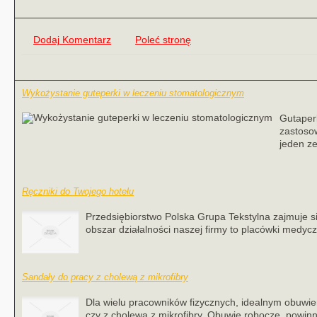
Dodaj Komentarz
Poleć stronę
Wykożystanie guteperki w leczeniu stomatologicznym
Gutaperk
zastosow
jeden ze
Ręczniki do Twojego hotelu
Przedsiębiorstwo Polska Grupa Tekstylna zajmuje s
obszar działalności naszej firmy to placówki medyczn
Sandały do pracy z cholewą z mikrofibry
Dla wielu pracowników fizycznych, idealnym obuwi
czy z cholewą z mikrofibry. Obuwie robocze, powin