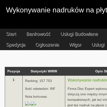
Wykonywanie nadruków na pły
Start
Bankowość
Usługi Budowlane
Spedycja
Ogłoszenia
Wigor
Usługi
Pozycja
Statystyki WWW
Opis 
1
Wykonywanie nadruków
Ranking: 157 753
Ilość odwiedzin: INF
Firma Disc Expert wykonuj
dotyczą one między innymi
Nota końcowa:
kompaktowych, jak też i
jest też nadruk na płycie 