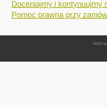
Doceniajmy i kontynuujmy r
Pomoc prawna przy zamówi
©2013 ww