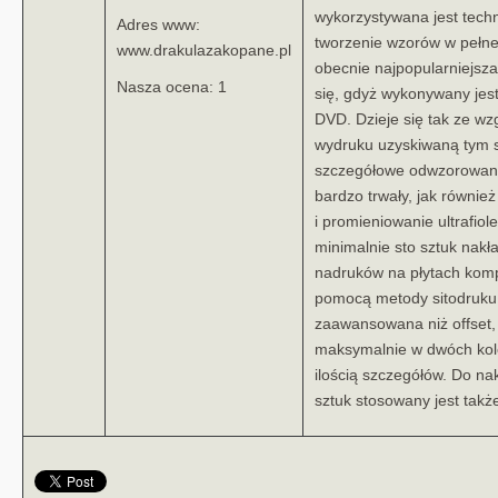
wykorzystywana jest techn
Adres www:
tworzenie wzorów w pełnej
www.drakulazakopane.pl
obecnie najpopularniejsza
Nasza ocena: 1
się, gdyż wykonywany jest
DVD. Dzieje się tak ze wz
wydruku uzyskiwaną tym 
szczegółowe odwzorowanie
bardzo trwały, jak równie
i promieniowanie ultrafio
minimalnie sto sztuk nak
nadruków na płytach kom
pomocą metody sitodruku.
zaawansowana niż offset, 
maksymalnie w dwóch kolo
ilością szczegółów. Do na
sztuk stosowany jest takż