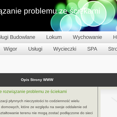
ązanie problemu ze ściekami
ługi Budowlane
Lokum
Wychowanie
H
Wigor
Usługi
Wycieczki
SPA
St
Opis Strony WWW
e rozwiązanie problemu ze ściekami
izacji płynnych nieczystości to codzienność wielu
 domowych, które ze względu na swoje oddalenie od
ształtowanie terenu nie mogą zostać podłączone do sieci