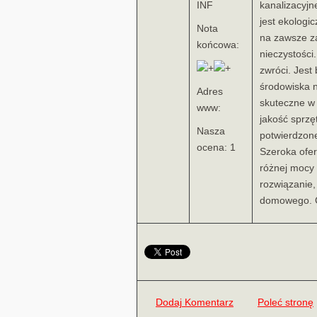
INF
kanalizacyj
jest ekologi
Nota
na zawsze z
końcowa:
nieczystości
zwróci. Jest
środowiska n
Adres
skuteczne w
www:
jakość sprzęt
Nasza
potwierdzone
ocena: 1
Szeroka ofer
różnej mocy 
rozwiązanie
domowego. Co
Dodaj Komentarz
Poleć stronę