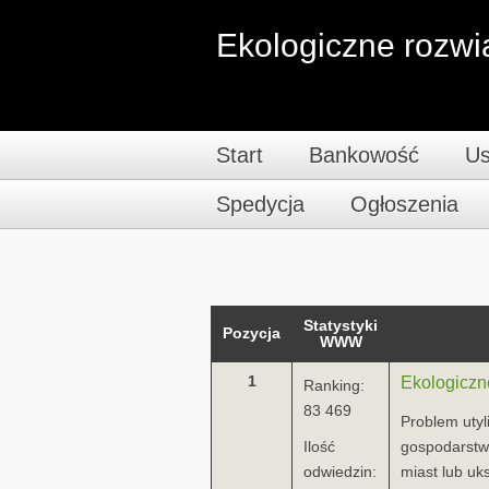
Ekologiczne rozwi
Start
Bankowość
Us
Spedycja
Ogłoszenia
Statystyki
Pozycja
WWW
1
Ekologiczn
Ranking:
83 469
Problem utyl
Ilość
gospodarstw
odwiedzin:
miast lub uk