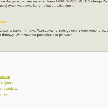
ca się dużym uznaniem na rynku firma MPAC INVESTMENTS oferuje Pańs
aczej rynek walutowy, który na każdą dziedzinę ...
olsce.
ować w papier firmowy. Warszawa i przedsiębiorcy z tego regionu już
 firmowy. Warszawa na początku jako pierwsza...
wodnych
 regionie
nia ptaków.
a firm