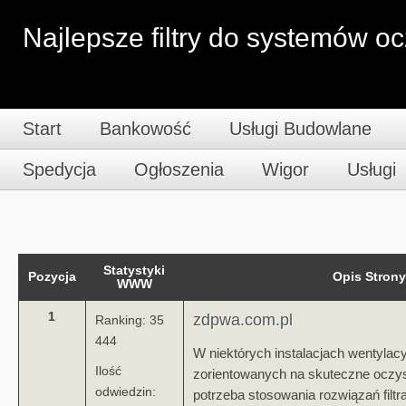
Najlepsze filtry do systemów o
Start
Bankowość
Usługi Budowlane
Spedycja
Ogłoszenia
Wigor
Usługi
Statystyki
Pozycja
Opis Stro
WWW
1
zdpwa.com.pl
Ranking: 35
444
W niektórych instalacjach wentylac
Ilość
zorientowanych na skuteczne oczys
odwiedzin:
potrzeba stosowania rozwiązań filtr