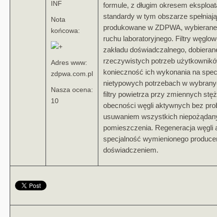
INF
formule, z długim okresem eksploa
standardy w tym obszarze spełniają 
Nota
produkowane w ZDPWA, wybierane 
końcowa:
ruchu laboratoryjnego. Filtry węglo
zakładu doświadczalnego, dobierane
rzeczywistych potrzeb użytkownikó
Adres www:
konieczność ich wykonania na spec
zdpwa.com.pl
nietypowych potrzebach w wybran
Nasza ocena:
filtry powietrza przy zmiennych st
10
obecności węgli aktywnych bez pro
usuwaniem wszystkich niepożądan
pomieszczenia. Regeneracja węgli 
specjalność wymienionego produce
doświadczeniem.