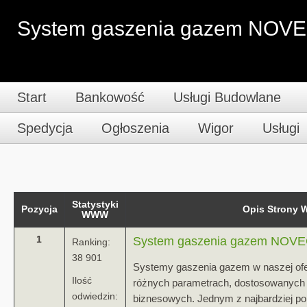
System gaszenia gazem NOV
Start
Bankowość
Usługi Budowlane
Spedycja
Ogłoszenia
Wigor
Usługi
Statystyki
Pozycja
Opis Strony
WWW
1
System gaszenia gazem NOV
Ranking:
38 901
Systemy gaszenia gazem w naszej oferci
Ilość
różnych parametrach, dostosowanych 
odwiedzin:
biznesowych. Jednym z najbardziej po