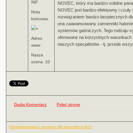
INF
NOVEC, który ma bardzo solidne para
NOVEC jest bardzo efektywny i czuły w
Nota
rozwiązaniem bardzo bezpiecznych dla 
końcowa:
ona zaawansowany zamienniki halonó
systemów gaśniczych. Tego rodzaju 
oferowane na korzystnych warunkach
Adres
naszych specjalistów - tj. przede ws
www:
Nasza
ocena: 10
Dodaj Komentarz
Poleć stronę
Oprogramowania i systemy dla wszystkich firm!