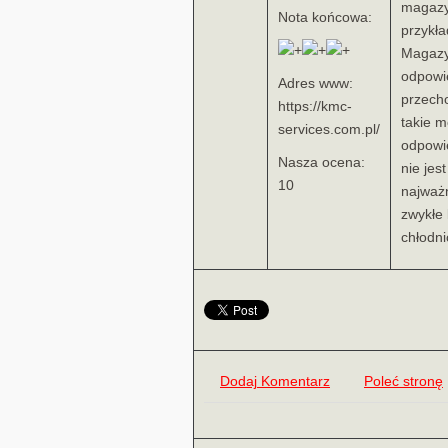
magazy
Nota końcowa:
przykł
Magazy
odpowi
Adres www:
przech
https://kmc-
takie m
services.com.pl/
odpowi
Nasza ocena:
nie jes
10
najważn
zwykłe 
chłodni
Dodaj Komentarz
Poleć stronę