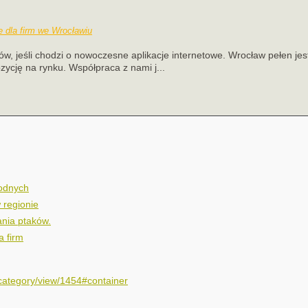
we dla firm we Wrocławiu
ów, jeśli chodzi o nowoczesne aplikacje internetowe. Wrocław pełen jes
zycję na rynku. Współpraca z nami j...
wodnych
 regionie
nia ptaków.
a firm
category/view/1454#container