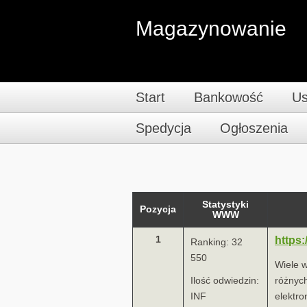
Magazynowanie
Start
Bankowość
Us
Spedycja
Ogłoszenia
Statystyki
Pozycja
WWW
1
https:
Ranking: 32
550
Wiele 
Ilość odwiedzin:
różnyc
INF
elektro