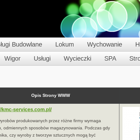
ługi Budowlane
Lokum
Wychowanie
H
Wigor
Usługi
Wycieczki
SPA
St
Opis Strony WWW
//kmc-services.com.pl/
wyrobów produkowanych przez różne firmy wymaga
h, odmiennych sposobów magazynowania. Podczas gdy
nika, czy wyroby z tworzyw sztucznych mogą być