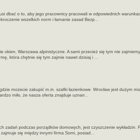
usi dbać o to, aby jego pracownicy pracowali w odpowiednich warunka
ekroczenie wszelkich norm i łamanie zasad Bezp...
e okien, Warszawa alpinistyczne. A sami przecież się tym nie zajmiem
mę, która chętnie się tym zajmie nawet dzisiaj i ...
gdzie możecie zakupić m.in. szafki łazienkowe. Wrocław jest dużym mia
ardzo miło, że nasza oferta znajduje uznan...
ych zadań podczas porządków domowych, jest czyszczenie wykładzin. P
zajmuje się między innymi firma Somi, posiad...