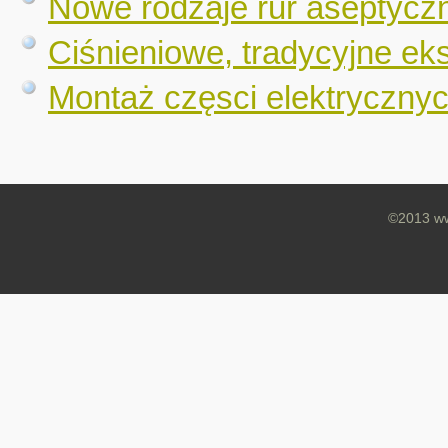
Nowe rodzaje rur aseptycz
Ciśnieniowe, tradycyjne eks
Montaż częsci elektrycznyc
©2013 ww