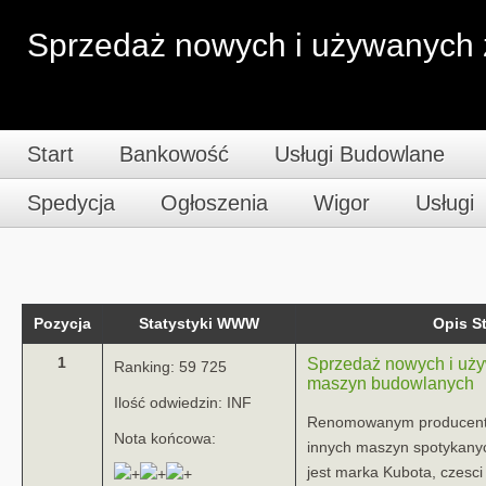
Sprzedaż nowych i używanych
Start
Bankowość
Usługi Budowlane
Spedycja
Ogłoszenia
Wigor
Usługi
Pozycja
Statystyki WWW
Opis 
1
Sprzedaż nowych i uż
Ranking: 59 725
maszyn budowlanych
Ilość odwiedzin: INF
Renomowanym producente
Nota końcowa:
innych maszyn spotykany
jest marka Kubota, czesci