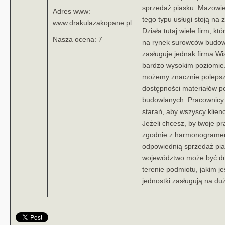
sprzedaż piasku. Mazowie
Adres www:
tego typu usługi stoją na
www.drakulazakopane.pl
Działa tutaj wiele firm, 
Nasza ocena: 7
na rynek surowców budow
zasługuje jednak firma Wisi
bardzo wysokim poziomie. 
możemy znacznie polepszy
dostępności materiałów p
budowlanych. Pracownicy t
starań, aby wszyscy klienc
Jeżeli chcesz, by twoje p
zgodnie z harmonogramem
odpowiednią sprzedaż pia
województwo może być d
terenie podmiotu, jakim jes
jednostki zasługują na du