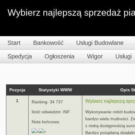
Wybierz najlepszą sprzedaż pi
Start
Bankowość
Usługi Budowlane
Spedycja
Ogłoszenia
Wigor
Usługi
Pozycja
Statystyki WWW
Opis 
1
Wybierz najlepszą spr
Ranking: 34 737
Ilość odwiedzin: INF
Wykonywanie robót budow
bardzo wielu trudności. Z
Nota końcowa:
z niską dostępnością sur
Bardzo pożądaną działalno