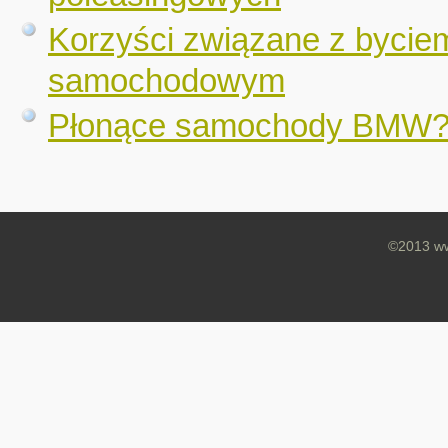
Korzyści związane z bycie
samochodowym
Płonące samochody BMW
©2013 ww