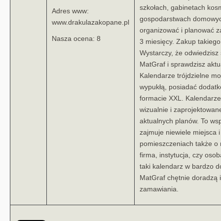
szkołach, gabinetach kosm
Adres www:
gospodarstwach domowych. 
www.drakulazakopane.pl
organizować i planować z
Nasza ocena: 8
3 miesięcy. Zakup takiego 
Wystarczy, że odwiedzisz 
MatGraf i sprawdzisz aktu
Kalendarze trójdzielne m
wypukłą, posiadać dodatko
formacie XXL. Kalendarze
wizualnie i zaprojektowane
aktualnych planów. To wsp
zajmuje niewiele miejsca 
pomieszczeniach także o 
firma, instytucja, czy o
taki kalendarz w bardzo d
MatGraf chętnie doradzą
zamawiania.