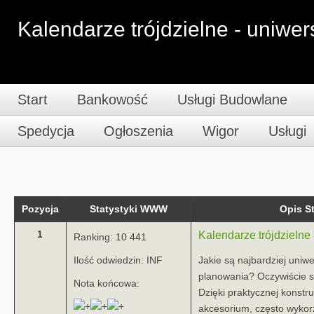
Kalendarze trójdzielne - uniwer
Start
Bankowość
Usługi Budowlane
Spedycja
Ogłoszenia
Wigor
Usługi
Pozycja
Statystyki WWW
Opis 
1
Kalendarze trójdzielne 
Ranking: 10 441
Ilość odwiedzin: INF
Jakie są najbardziej uniw
planowania? Oczywiście są
Nota końcowa:
Dzięki praktycznej konstr
akcesorium, często wykor