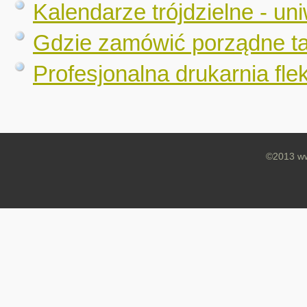
Kalendarze trójdzielne - un
Gdzie zamówić porządne t
Profesjonalna drukarnia fle
©2013 ww