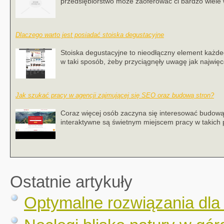
przedsiębiorstwo może zaoferować ci bardzo wiele w 
Dlaczego warto jest posiadać stoiska degustacyjne
Stoiska degustacyjne to nieodłączny element każ
w taki sposób, żeby przyciągnęły uwagę jak najwięcej
Jak szukać pracy w agencji zajmującej się SEO oraz budową stron?
Coraz więcej osób zaczyna się interesować budową
interaktywne są świetnym miejscem pracy w takich
Ostatnie artykuły
Optymalne rozwiązania dla