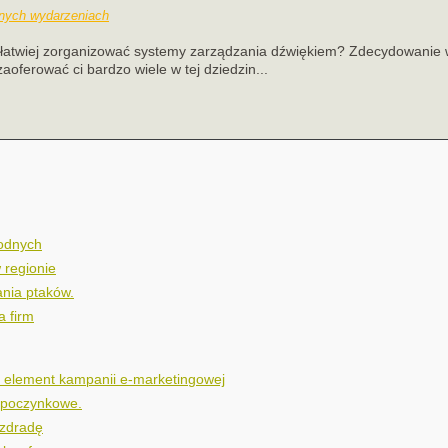
nych wydarzeniach
jłatwiej zorganizować systemy zarządzania dźwiękiem? Zdecydowanie w
oferować ci bardzo wiele w tej dziedzin...
wodnych
 regionie
nia ptaków.
a firm
y element kampanii e-marketingowej
ypoczynkowe.
 zdradę