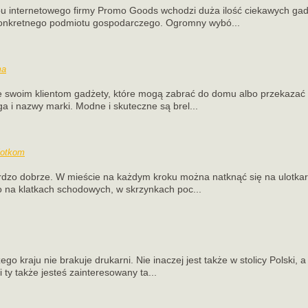
epu internetowego firmy Promo Goods wchodzi duża ilość ciekawych ga
onkretnego podmiotu gospodarczego. Ogromny wybó...
ma
je swoim klientom gadżety, które mogą zabrać do domu albo przekazać 
a i nazwy marki. Modne i skuteczne są brel...
lotkom
dzo dobrze. W mieście na każdym kroku można natknąć się na ulotkarz
 na klatkach schodowych, w skrzynkach poc...
go kraju nie brakuje drukarni. Nie inaczej jest także w stolicy Polski,
 ty także jesteś zainteresowany ta...