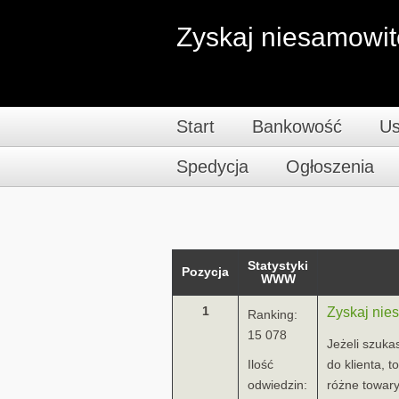
Zyskaj niesamowit
Start
Bankowość
Us
Spedycja
Ogłoszenia
Statystyki
Pozycja
WWW
1
Zyskaj nie
Ranking:
15 078
Jeżeli szuka
Ilość
do klienta, 
odwiedzin:
różne towary