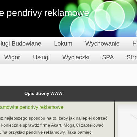
e pendrivy reklamowe
ługi Budowlane
Lokum
Wychowanie
H
Wigor
Usługi
Wycieczki
SPA
St
Opis Strony WWW
samowite pendrivy reklamowe
sz najlepszego sposobu na to, żeby jak najlepiej dotrzeć
to koniecznie sprawdź firmę Akart. Mogą Ci zaoferować
, na przykład pendrive reklamowy. Taka pamięć