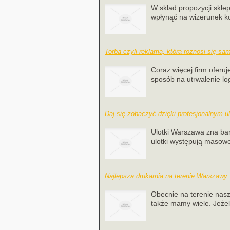
W skład propozycji skl
wpłynąć na wizerunek k
Torba czyli reklama, która roznosi się sa
Coraz więcej firm oferu
sposób na utrwalenie log
Daj się zobaczyć dzięki profesjonalnym u
Ulotki Warszawa zna bar
ulotki występują masowo
Najlepsza drukarnia na terenie Warszawy
Obecnie na terenie nasze
także mamy wiele. Jeżeli