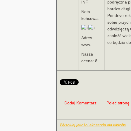
INF
podręczna p
bardzo długi
Nota
Pendrive re
końcowa:
sobie przych
odwdzięczą C
znaleźć wie
Adres
co będzie d
www:
Nasza
ocena: 8
Dodaj Komentarz
Poleć stronę
Wysokiej jakości akcesoria dla kibiców