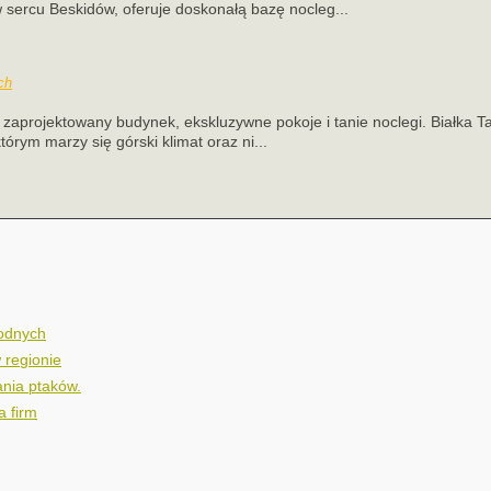
sercu Beskidów, oferuje doskonałą bazę nocleg...
ch
zaprojektowany budynek, ekskluzywne pokoje i tanie noclegi. Białka T
tórym marzy się górski klimat oraz ni...
wodnych
 regionie
nia ptaków.
a firm