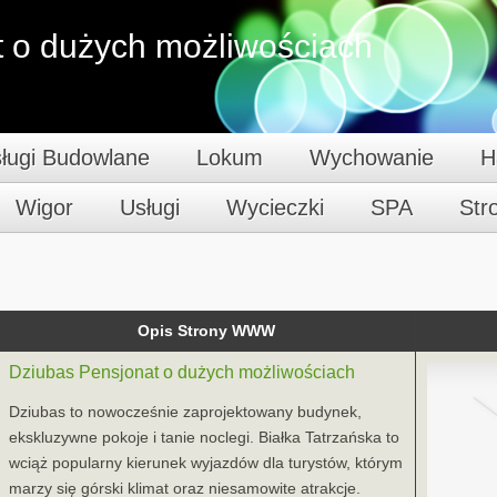
 o dużych możliwościach
ługi Budowlane
Lokum
Wychowanie
H
Wigor
Usługi
Wycieczki
SPA
St
Opis Strony WWW
Dziubas Pensjonat o dużych możliwościach
Dziubas to nowocześnie zaprojektowany budynek,
ekskluzywne pokoje i tanie noclegi. Białka Tatrzańska to
wciąż popularny kierunek wyjazdów dla turystów, którym
marzy się górski klimat oraz niesamowite atrakcje.