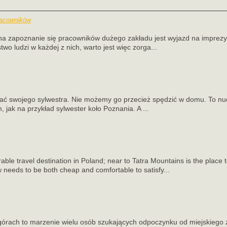
racowników
 zapoznanie się pracowników dużego zakładu jest wyjazd na imprezy 
two ludzi w każdej z nich, warto jest więc zorga...
ać swojego sylwestra. Nie możemy go przecież spędzić w domu. To nudn
jak na przykład sylwester koło Poznania. A ...
ble travel destination in Poland; near to Tatra Mountains is the place to
eeds to be both cheap and comfortable to satisfy...
 górach to marzenie wielu osób szukających odpoczynku od miejskiego 