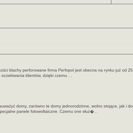
ości blachy perforowane firma Perfopol jest obecna na rynku już od 25 
 oczekiwania klientów, dzięki czemu ...
auważyć domy, zarówno te domy jednorodzinne, wolno stojące, jak i d
pecjalne panele fotowoltaiczne. Czemu one służ�...