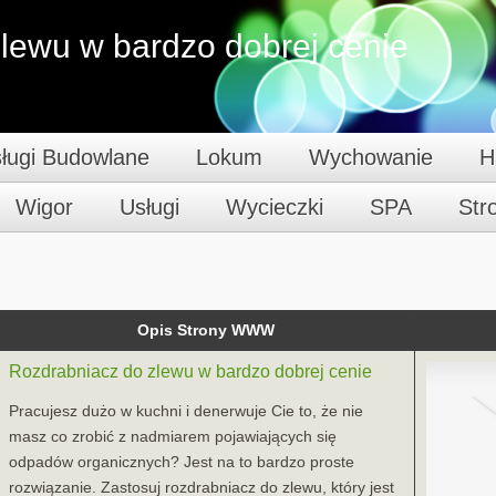
lewu w bardzo dobrej cenie
ługi Budowlane
Lokum
Wychowanie
H
Wigor
Usługi
Wycieczki
SPA
St
Opis Strony WWW
Rozdrabniacz do zlewu w bardzo dobrej cenie
Pracujesz dużo w kuchni i denerwuje Cie to, że nie
masz co zrobić z nadmiarem pojawiających się
odpadów organicznych? Jest na to bardzo proste
rozwiązanie. Zastosuj rozdrabniacz do zlewu, który jest