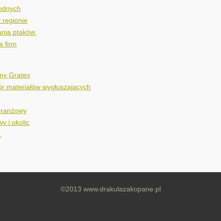
wodnych
 regionie
nia ptaków.
a firm
rmy Gratex
ór materiałów wygłuszajacych
 branżowy
y i okolic
.
©2013 www.drakulazakopane.pl