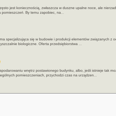
zęsto jest koniecznością, zwłaszcza w duszne upalne noce, ale nierzad
a pomieszczeń. By temu zapobiec, na...
a specjalizująca się w budowie i produkcji elementów związanych z 
szczalnie biologiczne. Oferta przedsiębiorstwa ...
ą
odarowaniu wnętrz postawionego budynku, albo, jeśli istnieje tak mo
gólnych pomieszczeniach, przychodzi czas na urządzen...