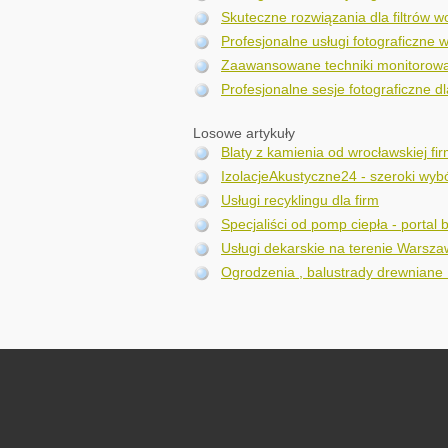
Skuteczne rozwiązania dla filtrów 
Profesjonalne usługi fotograficzne w
Zaawansowane techniki monitorowa
Profesjonalne sesje fotograficzne dl
Losowe artykuły
Blaty z kamienia od wrocławskiej fi
IzolacjeAkustyczne24 - szeroki wyb
Usługi recyklingu dla firm
Specjaliści od pomp ciepła - portal
Usługi dekarskie na terenie Warszaw
Ogrodzenia , balustrady drewniane 