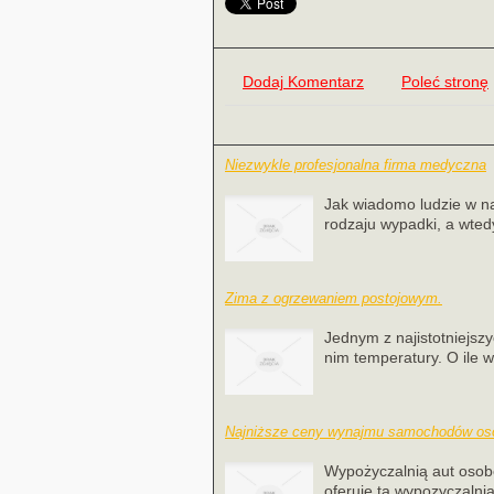
Dodaj Komentarz
Poleć stronę
Niezwykle profesjonalna firma medyczna
Jak wiadomo ludzie w na
rodzaju wypadki, a wted
Zima z ogrzewaniem postojowym.
Jednym z najistotniejs
nim temperatury. O ile w
Najniższe ceny wynajmu samochodów o
Wypożyczalnią aut osob
oferuje ta wypozyczalni