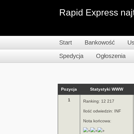
Rapid Express najt
Start
Bankowość
Us
Spedycja
Ogłoszenia
Pozycja
Statystyki WWW
1
Ranking: 12 217
Ilość odwiedzin: INF
Nota końcowa: