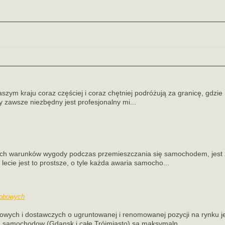
szym kraju coraz częściej i coraz chętniej podróżują za granicę, gdzie
y zawsze niezbędny jest profesjonalny mi...
zych warunków wygody podczas przemieszczania się samochodem, jest 
 lecie jest to prostsze, o tyle każda awaria samocho...
sobowych
owych i dostawczych o ugruntowanej i renomowanej pozycji na rynku j
a samochodow (Gdansk i całe Trójmiasto) są maksymaln...