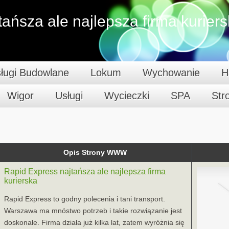
ańsza ale najlepsza firma kurier
ługi Budowlane
Lokum
Wychowanie
H
Wigor
Usługi
Wycieczki
SPA
St
Opis Strony WWW
Rapid Express najtańsza ale najlepsza firma
kurierska
Rapid Express to godny polecenia i tani transport.
Warszawa ma mnóstwo potrzeb i takie rozwiązanie jest
doskonałe. Firma działa już kilka lat, zatem wyróżnia się