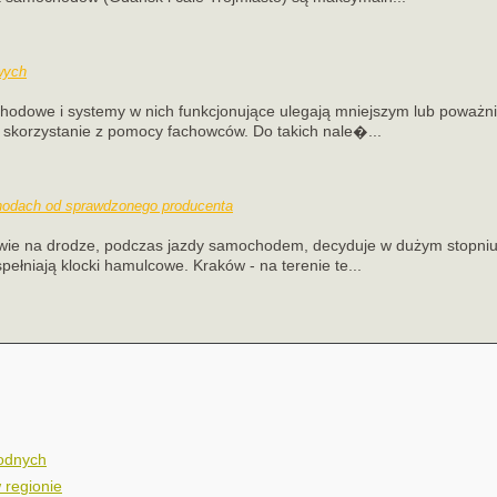
wych
chodowe i systemy w nich funkcjonujące ulegają mniejszym lub poważni
t skorzystanie z pomocy fachowców. Do takich nale�...
odach od sprawdzonego producenta
wie na drodze, podczas jazdy samochodem, decyduje w dużym stopni
pełniają klocki hamulcowe. Kraków - na terenie te...
wodnych
 regionie