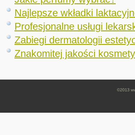
Najlepsze wkładki laktac
Profesjonalne usługi lekars
Zabiegi dermatologii estet
Znakomitej jakości kosmet
©2013 ww