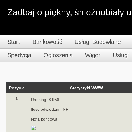
Zadbaj o piękny, śnieżnobiały 
Start
Bankowość
Usługi Budowlane
Spedycja
Ogłoszenia
Wigor
Usługi
Pozycja
Statystyki WWW
1
Ranking: 6 956
Ilość odwiedzin: INF
Nota końcowa: