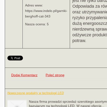
jest nie tylko bar
Adres www:
Odpowiada za rów
https://www.indelo.pl/garnki-
oraz utrzymywanie
berghoff-cat-343
ryzyko przypaleni
dużą energooszcz
Nasza ocena: 5
nierdzewną sprawi
odżywcze produkt
potraw.
Dodaj Komentarz
Poleć stronę
Nowoczesne produkty w technologii LED
Nasza firma prowadzi sprzedaż szerokiego asortyme
bazującym na technologii LED. W naszej ofercie...