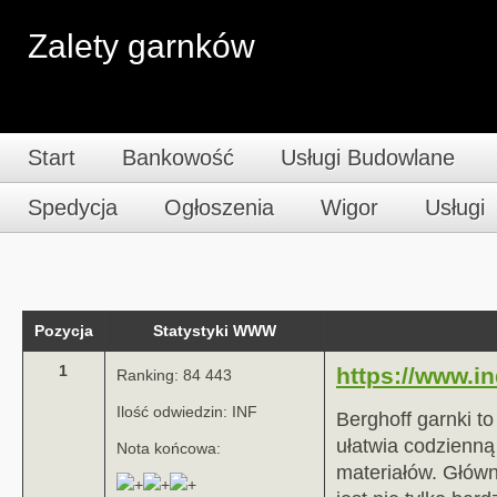
Zalety garnków
Start
Bankowość
Usługi Budowlane
Spedycja
Ogłoszenia
Wigor
Usługi
Pozycja
Statystyki WWW
1
https://www.in
Ranking: 84 443
Ilość odwiedzin: INF
Berghoff garnki t
ułatwia codzienną
Nota końcowa:
materiałów. Główn