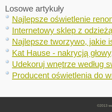
Losowe artykuły
Najlepsze oświetlenie re
Internetowy sklep z odzieżą
Najlepsze tworzywo, jakie is
Kat Hause - nakrycją głowy
Udekoruj wnętrze według 
Producent oświetlenia do wn
©2013 ww