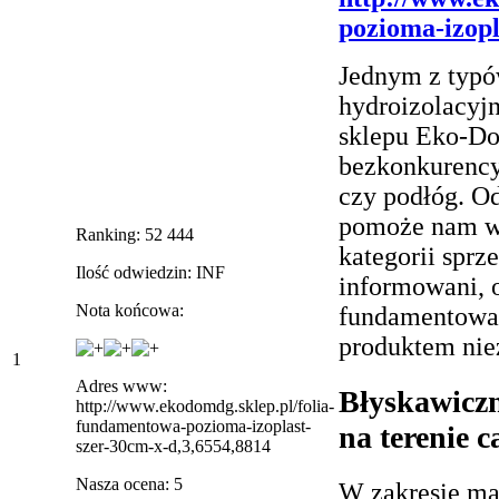
pozioma-izopl
Jednym z typó
hydroizolacyj
sklepu Eko-Do
bezkonkurencyj
czy podłóg. O
pomoże nam w 
Ranking: 52 444
kategorii sprz
Ilość odwiedzin: INF
informowani, o
Nota końcowa:
fundamentowa 
produktem nie
1
Adres www:
Błyskawiczn
http://www.ekodomdg.sklep.pl/folia-
fundamentowa-pozioma-izoplast-
na terenie c
szer-30cm-x-d,3,6554,8814
Nasza ocena: 5
W zakresie ma