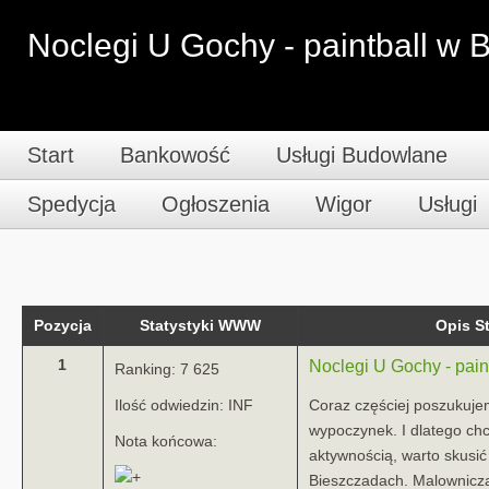
Noclegi U Gochy - paintball w 
Start
Bankowość
Usługi Budowlane
Spedycja
Ogłoszenia
Wigor
Usługi
Pozycja
Statystyki WWW
Opis 
1
Noclegi U Gochy - pain
Ranking: 7 625
Ilość odwiedzin: INF
Coraz częściej poszukuj
wypoczynek. I dlatego chc
Nota końcowa:
aktywnością, warto skusić 
Bieszczadach. Malownicza 