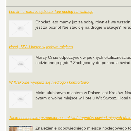
Letnik - z nami znajdziesz tani nocleg na wakacje
Chociaż lato mamy już za sobą, również we wrześn
jest za późno! Nie stać cię na drogie wakacje? Teraz 
Hotel, SPA i basen w jednym miejscu
Marzy Ci się odpoczynek w pięknych okolicznościac
codziennego pędu? Zachęcamy do poznania świadcz
W Krakowie wyśpisz się niedrogo i komfortowo
Moim ulubionym miastem w Polsce jest Kraków. Nocl
pytam o wolne miejsce w Hotelu Wit Stwosz. Hotel te
Tanie noclegi jako przedmiot poszukiwań turystów odwiedzających Mał
Znalezienie odpowiedniego miejsca noclegowego to