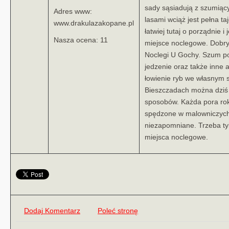
sady sąsiadują z szumiący
Adres www:
lasami wciąż jest pełna t
www.drakulazakopane.pl
łatwiej tutaj o porządnie 
Nasza ocena: 11
miejsce noclegowe. Dobry
Noclegi U Gochy. Szum po
jedzenie oraz także inne a
łowienie ryb we własnym s
Bieszczadach można dziś
sposobów. Każda pora rok
spędzone w malowniczyc
niezapomniane. Trzeba t
miejsca noclegowe.
Dodaj Komentarz
Poleć stronę