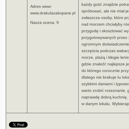
każdy gość znajdzie potra
Adres www:
spróbować, ale nie miał j
www.drakulazakopane.pl
zwłaszcza osoby, które pr
Nasza ocena: 9
nad morzem chciałyby rów
przygodę i skosztować w
przygotowywanych przez 
ogromnym doświadczeniem
szczęścia podczas wakacy
morze, plażą i błogie leni
gdzie znaleźć najlepsze je
do którego corocznie prz
dlatego nie brakuje tu lo
szybkimi daniami i typowo
warto zrobić rozeznanie, 
naprawdę dobrą kuchnię, 
w danym lokalu. Wybierajc