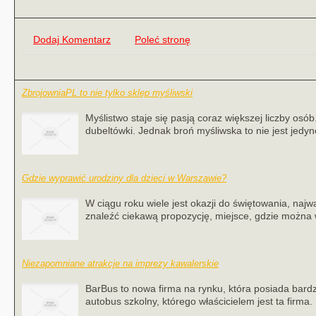
Dodaj Komentarz
Poleć stronę
ZbrojowniaPL to nie tylko sklep myśliwski
Myślistwo staje się pasją coraz większej liczby osó
dubeltówki. Jednak broń myśliwska to nie jest jedyne
Gdzie wyprawić urodziny dla dzieci w Warszawie?
W ciągu roku wiele jest okazji do świętowania, najw
znaleźć ciekawą propozycję, miejsce, gdzie można 
Niezapomniane atrakcje na imprezy kawalerskie
BarBus to nowa firma na rynku, która posiada bardz
autobus szkolny, którego właścicielem jest ta firma. 