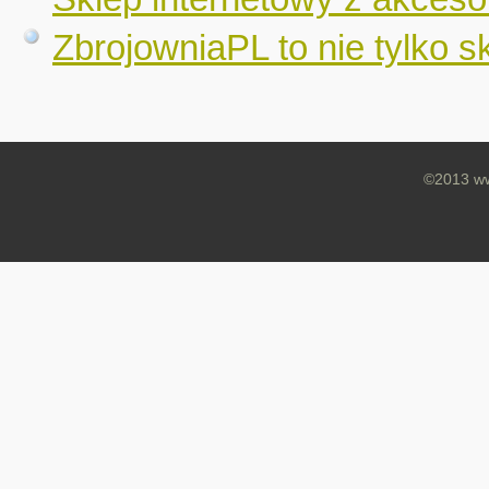
ZbrojowniaPL to nie tylko s
©2013 ww