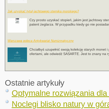
Jak uzyskać tytuł jachtowego sternika morskiego?
Czy prosto uzyskać stopień, jakim jest jachtowy st
patent żeglarza. W przypadku kiedy go nie posiada
Warszawa poleca Antykwariat Numizmatyczny
Chciałbyś uzupełnić swoją kolekcję starych monet 
ofertami, ale odwiedź SASARTE. Jest to znany na r
Ostatnie artykuły
Optymalne rozwiązania dla
Noclegi blisko natury w gór