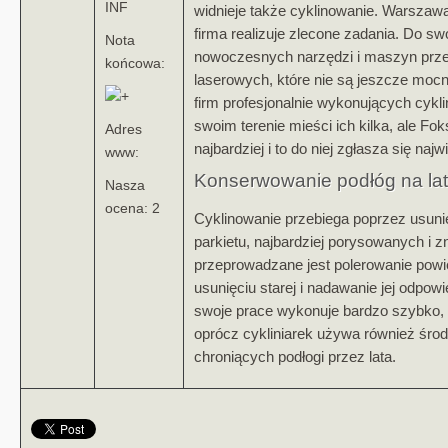
INF
widnieje także cyklinowanie. Warszawa 
firma realizuje zlecone zadania. Do s
Nota
nowoczesnych narzędzi i maszyn prze
końcowa:
laserowych, które nie są jeszcze mo
firm profesjonalnie wykonujących cyk
swoim terenie mieści ich kilka, ale Fok
Adres
najbardziej i to do niej zgłasza się najw
www:
Konserwowanie podłóg na la
Nasza
ocena: 2
Cyklinowanie przebiega poprzez usuni
parkietu, najbardziej porysowanych i 
przeprowadzane jest polerowanie powie
usunięciu starej i nadawanie jej odpow
swoje prace wykonuje bardzo szybko, 
oprócz cykliniarek używa również śr
chroniących podłogi przez lata.