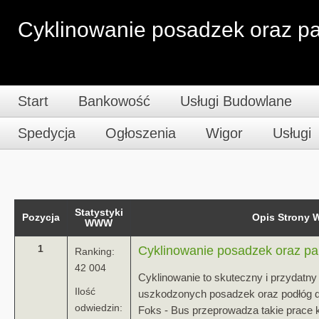
Cyklinowanie posadzek oraz pa
Start
Bankowość
Usługi Budowlane
Spedycja
Ogłoszenia
Wigor
Usługi
Statystyki
Pozycja
Opis Strony
WWW
1
Cyklinowanie posadzek oraz pa
Ranking:
42 004
Cyklinowanie to skuteczny i przydatn
Ilość
uszkodzonych posadzek oraz podłóg d
odwiedzin:
Foks - Bus przeprowadza takie prace 