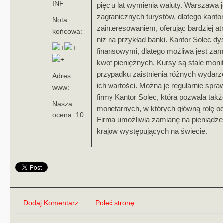
INF
pięciu lat wymienia waluty. Warszawa 
zagranicznych turystów, dlatego kanto
Nota
zainteresowaniem, oferując bardziej a
końcowa:
niż na przykład banki. Kantor Solec 
finansowymi, dlatego możliwa jest za
kwot pieniężnych. Kursy są stale mon
przypadku zaistnienia różnych wydarz
Adres
ich wartości. Można je regularnie spra
www:
firmy Kantor Solec, która pozwala tak
Nasza
monetarnych, w których główną rolę o
ocena: 10
Firma umożliwia zamianę na pieniądz
krajów występujących na świecie.
Dodaj Komentarz
Poleć stronę