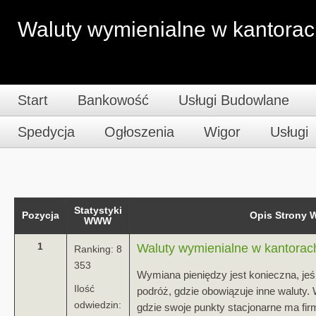
Waluty wymienialne w kantorac
Start
Bankowość
Usługi Budowlane
Spedycja
Ogłoszenia
Wigor
Usługi
Statystyki
Pozycja
Opis Strony
WWW
1
Waluty wymienialne w kantorac
Ranking: 8
353
Wymiana pieniędzy jest konieczna, jeśl
Ilość
podróż, gdzie obowiązuje inne waluty.
odwiedzin:
gdzie swoje punkty stacjonarne ma fir