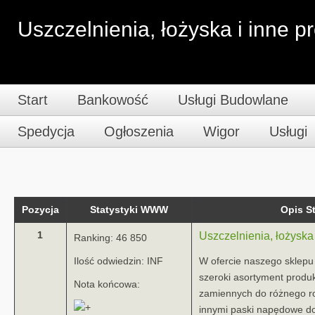
Uszczelnienia, łożyska i inne p
Start
Bankowość
Usługi Budowlane
Spedycja
Ogłoszenia
Wigor
Usługi
Pozycja
Statystyki WWW
Opis 
1
Uszczelnienia, łożyska 
Ranking: 46 850
Ilość odwiedzin: INF
W ofercie naszego sklep
szeroki asortyment produk
Nota końcowa:
zamiennych do różnego ro
innymi paski napędowe d