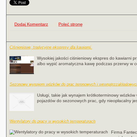
Dodaj Komentarz
Poleć stronę
Ciśnieniowe, tradycyjne ekspresy dla kawiarni.
Wysokiej jakości ciśnieniowy ekspres do kawiarni pr
albo wypić aromatyczna kawę podczas przerwy w co
Sezonowy wynajem wózków do prac terenowych i wewnątrzzakładowyc
Usługi, takie jak wynajem krótkoterminowy wózków w
pojazdów do sezonowych prac, gdy nieopłacalny jes
Wentylatory do pracy w wysokich temperaturach
Firma Fantec