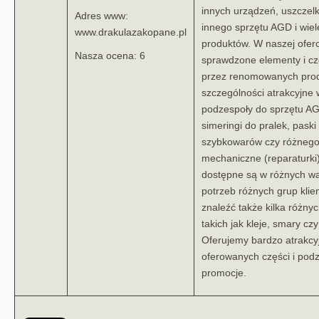
innych urządzeń, uszczelki
Adres www:
innego sprzętu AGD i wie
www.drakulazakopane.pl
produktów. W naszej oferc
Nasza ocena: 6
sprawdzone elementy i cz
przez renomowanych pro
szczególności atrakcyjne 
podzespoły do sprzętu AGD
simeringi do pralek, pask
szybkowarów czy różnego 
mechaniczne (reparaturki)
dostępne są w różnych w
potrzeb różnych grup klie
znaleźć także kilka różn
takich jak kleje, smary czy
Oferujemy bardzo atrakcy
oferowanych części i pod
promocje.