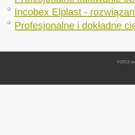
Incobex Elplast - rozwiązan
Profesjonalne i dokładne ci
©2013 ww