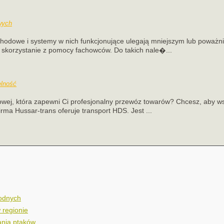
wych
chodowe i systemy w nich funkcjonujące ulegają mniejszym lub poważni
t skorzystanie z pomocy fachowców. Do takich nale�...
elność
owej, która zapewni Ci profesjonalny przewóz towarów? Chcesz, aby ws
rma Hussar-trans oferuje transport HDS. Jest ...
wodnych
 regionie
nia ptaków.