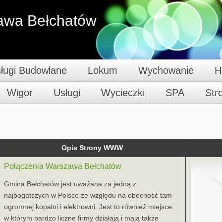
awa Bełchatów
ługi Budowlane
Lokum
Wychowanie
H
Wigor
Usługi
Wycieczki
SPA
St
Opis Strony WWW
Połączenia Warszawa Bełchatów
Gmina Bełchatów jest uważana za jedną z
najbogatszych w Polsce ze względu na obecność tam
ogromnej kopalni i elektrowni. Jest to również miejsce,
w którym bardzo liczne firmy działają i mają także