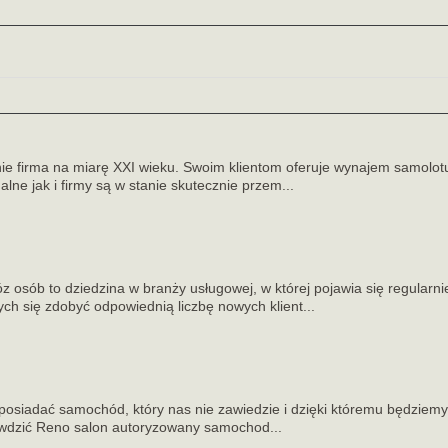
ie firma na miarę XXI wieku. Swoim klientom oferuje wynajem samolotu 
ne jak i firmy są w stanie skutecznie przem...
osób to dziedzina w branży usługowej, w której pojawia się regularni
ych się zdobyć odpowiednią liczbę nowych klient...
osiadać samochód, który nas nie zawiedzie i dzięki któremu będziemy 
wdzić Reno salon autoryzowany samochod...