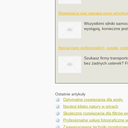
Regeneracja oraz naprawa pomp wtrysko
Wszystkimi silniki samo
wystąpią, konieczne jes
Hussar-trans profesjonalizm, porada, rzet
Szukasz firmy transport
bez żadnych usterek? Fi
Ostatnie artykuły
Optymalne rozwiązania dla wody.
Noclegi blisko natury w górach
Skuteczne rozwiązania dla filtrów 
Profesjonalne usługi fotograficzne w
Zaawansowane techniki monitorowa