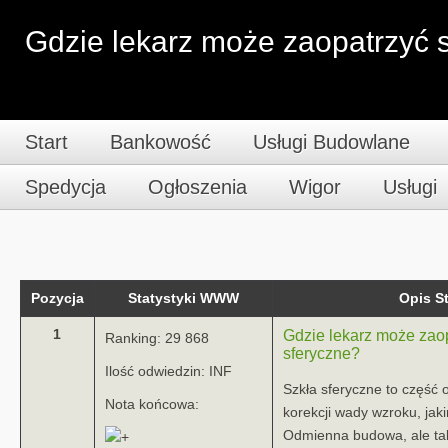
Gdzie lekarz może zaopatrzyć s
Start
Bankowość
Usługi Budowlane
Spedycja
Ogłoszenia
Wigor
Usługi
Pozycja
Statystyki WWW
Opis 
1
Gdzie lekarz może zaop
Ranking: 29 868
sferyczne?
Ilość odwiedzin: INF
Szkła sferyczne to część 
Nota końcowa:
korekcji wady wzroku, jak
Odmienna budowa, ale tak