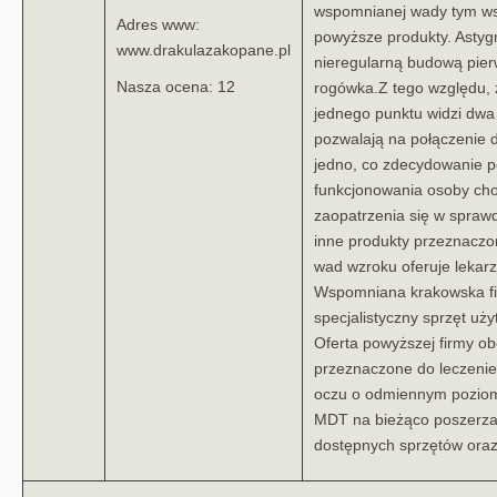
wspomnianej wady tym wsz
Adres www:
powyższe produkty. Astyg
www.drakulazakopane.pl
nieregularną budową pierw
Nasza ocena: 12
rogówka.Z tego względu,
jednego punktu widzi dwa 
pozwalają na połączenie 
jedno, co zdecydowanie 
funkcjonowania osoby chor
zaopatrzenia się w sprawd
inne produkty przeznaczo
wad wzroku oferuje lekar
Wspomniana krakowska fi
specjalistyczny sprzęt uż
Oferta powyższej firmy o
przeznaczone do leczenie
oczu o odmiennym poziom
MDT na bieżąco poszerza i
dostępnych sprzętów oraz