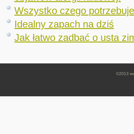
Wszystko czego potrzebuje
Idealny zapach na dziś
Jak łatwo zadbać o usta zi
©2013 ww