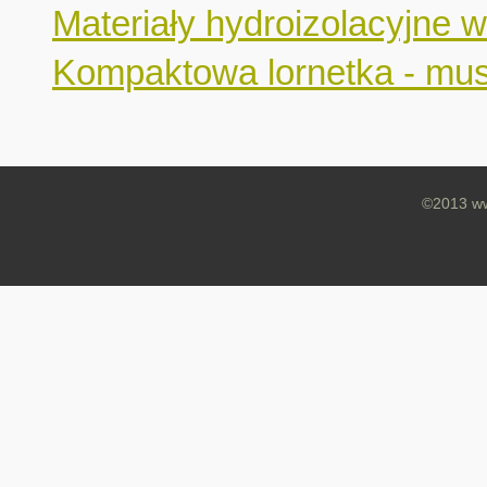
Materiały hydroizolacyjne 
Kompaktowa lornetka - musi
©2013 ww