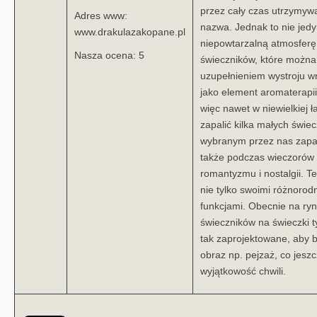
przez cały czas utrzymywał
Adres www:
nazwa. Jednak to nie jed
www.drakulazakopane.pl
niepowtarzalną atmosferę 
Nasza ocena: 5
świeczników, które możn
uzupełnieniem wystroju w
jako element aromaterapii
więc nawet w niewielkiej
zapalić kilka małych świe
wybranym przez nas zapa
także podczas wieczorów 
romantyzmu i nostalgii. T
nie tylko swoimi różnorod
funkcjami. Obecnie na ry
świeczników na świeczki ty
tak zaprojektowane, aby b
obraz np. pejzaż, co jeszc
wyjątkowość chwili.