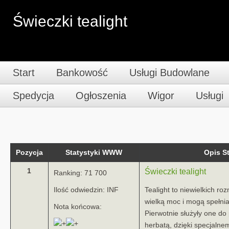
Świeczki tealight
Start
Bankowość
Usługi Budowlane
Spedycja
Ogłoszenia
Wigor
Usługi
Pozycja
Statystyki WWW
Opis 
1
Świeczki tealight
Ranking: 71 700
Ilość odwiedzin: INF
Tealight to niewielkich ro
wielką moc i mogą spełnia
Nota końcowa:
Pierwotnie służyły one d
herbatą, dzięki specjaln