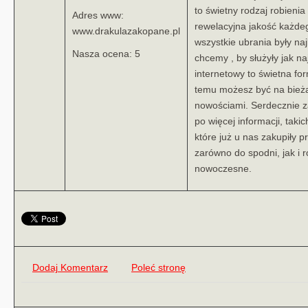
to świetny rodzaj robieni
Adres www:
rewelacyjna jakość każdeg
www.drakulazakopane.pl
wszystkie ubrania były naj
Nasza ocena: 5
chcemy , by służyły jak n
internetowy to świetna fo
temu możesz być na bieżą
nowościami. Serdecznie 
po więcej informacji, takic
które już u nas zakupiły 
zarówno do spodni, jak i 
nowoczesne.
Dodaj Komentarz
Poleć stronę