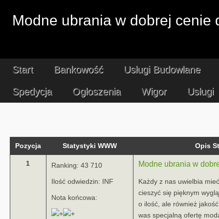
Modne ubrania w dobrej cenie d
Start
Bankowość
Usługi Budowlane
Spedycja
Ogłoszenia
Wigor
Usługi
Pozycja
Statystyki WWW
Opis 
1
Modne ubrania w dobrej
Ranking: 43 710
Ilość odwiedzin: INF
Każdy z nas uwielbia mieć
cieszyć się pięknym wyglą
Nota końcowa:
o ilość, ale również jakoś
was specjalną ofertę mod