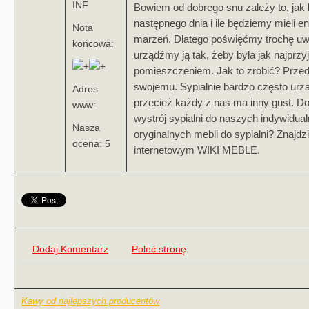
INF
Bowiem od dobrego snu zależy to, jak
następnego dnia i ile będziemy mieli en
Nota
marzeń. Dlatego poświęćmy trochę uwag
końcowa:
urządźmy ją tak, żeby była jak najprz
pomieszczeniem. Jak to zrobić? Prze
swojemu. Sypialnie bardzo często urz
Adres
przecież każdy z nas ma inny gust. D
www:
wystrój sypialni do naszych indywidua
Nasza
oryginalnych mebli do sypialni? Znajd
ocena: 5
internetowym WIKI MEBLE.
Dodaj Komentarz
Poleć stronę
Kawy od najlepszych producentów