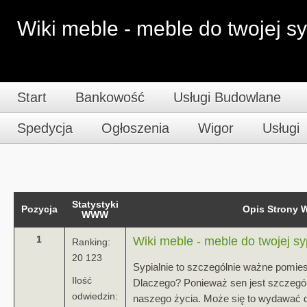
Wiki meble - meble do twojej sy
Start
Bankowość
Usługi Budowlane
Spedycja
Ogłoszenia
Wigor
Usługi
Statystyki
Pozycja
Opis Strony
WWW
1
Wiki meble - meble do twojej sy
Ranking:
20 123
Sypialnie to szczególnie ważne pomi
Ilość
Dlaczego? Ponieważ sen jest szczeg
odwiedzin:
naszego życia. Może się to wydawać dz