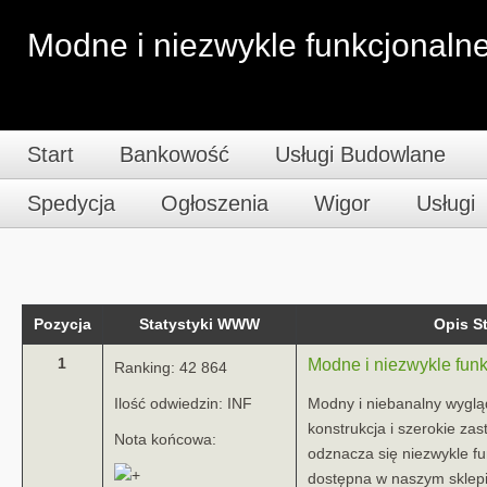
Modne i niezwykle funkcjonaln
Start
Bankowość
Usługi Budowlane
Spedycja
Ogłoszenia
Wigor
Usługi
Pozycja
Statystyki WWW
Opis 
1
Modne i niezwykle fun
Ranking: 42 864
Ilość odwiedzin: INF
Modny i niebanalny wyglą
konstrukcja i szerokie zas
Nota końcowa:
odznacza się niezwykle f
dostępna w naszym sklep