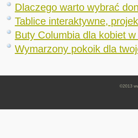
Dlaczego warto wybrać doni
Tablice interaktywne, proje
Buty Columbia dla kobiet w
Wymarzony pokoik dla twoj
©2013 ww