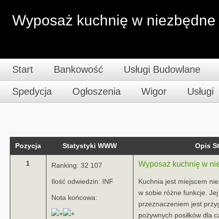
Wyposaż kuchnię w niezbędne 
Start
Bankowość
Usługi Budowlane
Spedycja
Ogłoszenia
Wigor
Usługi
Pozycja
Statystyki WWW
Opis 
1
Wyposaż kuchnię w ni
Ranking: 32 107
Ilość odwiedzin: INF
Kuchnia jest miejscem nie
w sobie różne funkcje. Je
Nota końcowa:
przeznaczeniem jest przy
pożywnych posiłków dla ca