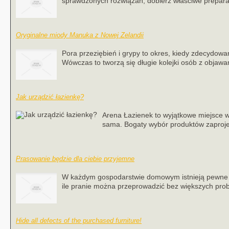
sprawdzonych rozwiązań, dobierz właściwe preparat
Oryginalne miody Manuka z Nowej Zelandii
Pora przeziębień i grypy to okres, kiedy zdecydowan
Wówczas to tworzą się długie kolejki osób z objawami
Jak urządzić łazienkę?
Arena Łazienek to wyjątkowe miejsce w s
sama. Bogaty wybór produktów zaproj
Prasowanie będzie dla ciebie przyjemne
W każdym gospodarstwie domowym istnieją pewne czy
ile pranie można przeprowadzić bez większych probl
Hide all defects of the purchased furniture!