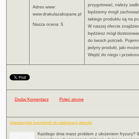
przygotować, należy zadba
Adres www:
będziemy mogli zachować
www.drakulazakopane.pl
takiego produktu są na pr
Nasza ocena: 5
W naszej ofercie znajdzies
będziesz mógł dostosować
do twoich potrzeb. Pojemn
jedyny produkt, jaki może
Wejdź do niego i przekona
Dodaj Komentarz
Poleć stronę
Innowacyjne kosmetyki do pielęgnacji włosów
Każdego dnia masz problem z ułożeniem fryzury? Wło