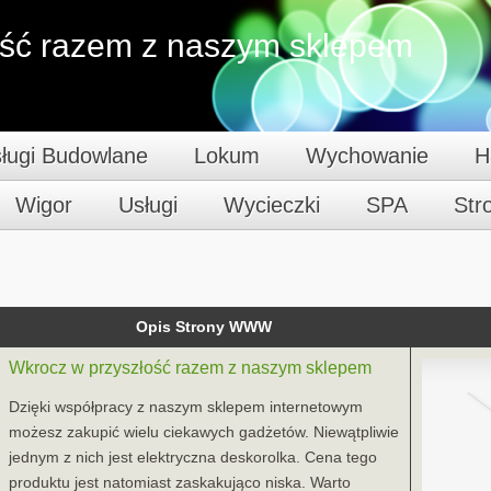
ość razem z naszym sklepem
ługi Budowlane
Lokum
Wychowanie
H
Wigor
Usługi
Wycieczki
SPA
St
Opis Strony WWW
Wkrocz w przyszłość razem z naszym sklepem
Dzięki współpracy z naszym sklepem internetowym
możesz zakupić wielu ciekawych gadżetów. Niewątpliwie
jednym z nich jest elektryczna deskorolka. Cena tego
produktu jest natomiast zaskakująco niska. Warto