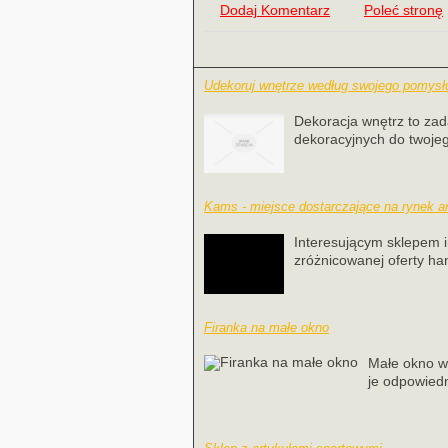
Dodaj Komentarz
Poleć stronę
Udekoruj wnętrze według swojego pomysł
Dekoracja wnętrz to zad
dekoracyjnych do twojeg
Kams - miejsce dostarczające na rynek ar
Interesującym sklepem 
zróżnicowanej oferty han
Firanka na małe okno
Małe okno w 
je odpowiedn