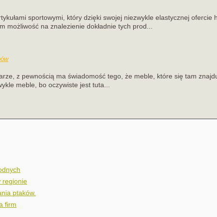
tykułami sportowymi, który dzięki swojej niezwykle elastycznej ofercie
m możliwość na znalezienie dokładnie tych prod...
bów
barze, z pewnością ma świadomość tego, że meble, które się tam znajd
ykle meble, bo oczywiste jest tuta...
wodnych
 regionie
nia ptaków.
a firm