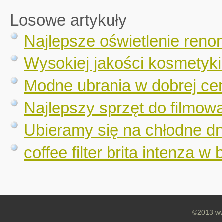
Losowe artykuły
Najlepsze oświetlenie re
Wysokiej jakości kosmetyki 
Modne ubrania w dobrej cen
Najlepszy sprzęt do filmow
Ubieramy się na chłodne dn
coffee filter brita intenza w
©2013 ww