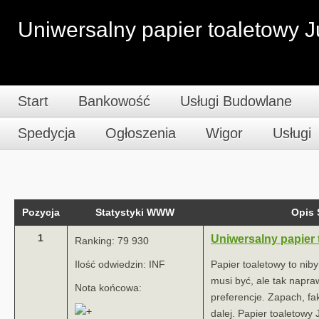
Uniwersalny papier toaletowy 
Start
Bankowość
Usługi Budowlane
Spedycja
Ogłoszenia
Wigor
Usługi
Pozycja
Statystyki WWW
Opis
1
Uniwersalny papier
Ranking: 79 930
Ilość odwiedzin: INF
Papier toaletowy to nib
musi być, ale tak napr
Nota końcowa:
preferencje. Zapach, fak
dalej. Papier toaletowy