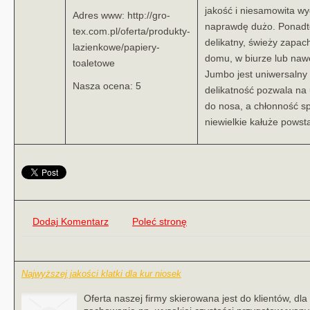
jakość i niesamowita wy
Adres www: http://gro-
naprawdę dużo. Ponadto
tex.com.pl/oferta/produkty-
delikatny, świeży zapac
lazienkowe/papiery-
domu, w biurze lub nawe
toaletowe
Jumbo jest uniwersalny
Nasza ocena: 5
delikatność pozwala na 
do nosa, a chłonność s
niewielkie kałuże powst
Dodaj Komentarz
Poleć stronę
Najwyższej jakości klatki dla kur niosek
Oferta naszej firmy skierowana jest do klientów, d