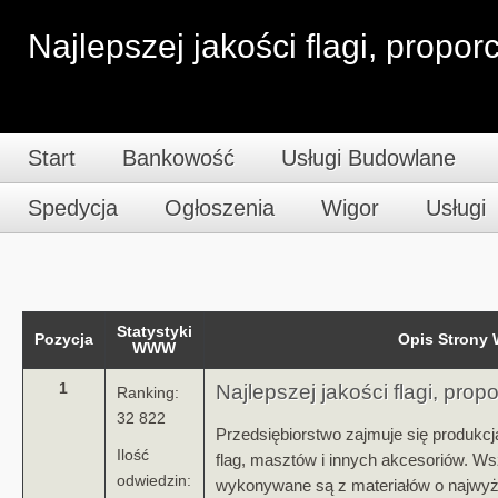
Najlepszej jakości flagi, propor
Start
Bankowość
Usługi Budowlane
Spedycja
Ogłoszenia
Wigor
Usługi
Statystyki
Pozycja
Opis Stron
WWW
1
Najlepszej jakości flagi, prop
Ranking:
32 822
Przedsiębiorstwo zajmuje się produkcj
Ilość
flag, masztów i innych akcesoriów. Ws
odwiedzin:
wykonywane są z materiałów o najwyż