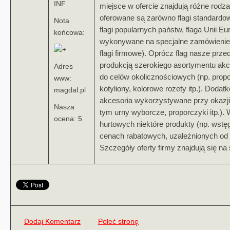
INF
miejsce w ofercie znajdują różne rodza
oferowane są zarówno flagi standardowe
Nota
flagi popularnych państw, flaga Unii Europ
końcowa:
wykonywane na specjalne zamówienie 
flagi firmowe). Oprócz flag nasze prze
produkcją szerokiego asortymentu ak
Adres
do celów okolicznościowych (np. propo
www:
kotyliony, kolorowe rozety itp.). Doda
magdal.pl
akcesoria wykorzystywane przy okazj
Nasza
tym urny wyborcze, proporczyki itp.)
ocena: 5
hurtowych niektóre produkty (np. wstęg
cenach rabatowych, uzależnionych od 
Szczegóły oferty firmy znajdują się na 
Dodaj Komentarz
Poleć stronę