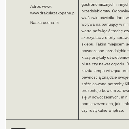
gastronomicznych i innyc
Adres www:
przedsiębiorstw. Odpowie
www.drakulazakopane.pl
właściwie oświetla dane w
Nasza ocena: 5
wpływa na panujący w nim 
warto poświęcić trochę cz
skorzystać z oferty spra
sklepu. Takim miejscem jes
nowoczesne przedsiębiorst
klasy artykuły oświetleni
biura czy nawet ogrodu. B
każda lampa wisząca prop
pewnością znajdzie swoje
zróżnicowane potrzeby Kli
prezentuje bowiem zarówn
się w nowoczesnych, mini
pomieszczeniach, jak i tak
czy rustykalne wnętrze.