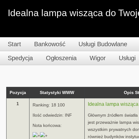
Idealna lampa wisząca do Twoj
Start
Bankowość
Usługi Budowlane
Spedycja
Ogłoszenia
Wigor
Usługi
Pozycja
Statystyki WWW
Opis 
1
Idealna lampa wisząca
Ranking: 18 100
Ilość odwiedzin: INF
Głównym źródłem światła
jest przeważnie lampa wi
Nota końcowa:
wszystkim prywatnych dom
również budynków instytucj