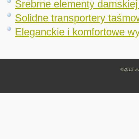
Srebrne elementy damskiej b
Solidne transportery taśm
Eleganckie i komfortowe wy
©2013 ww