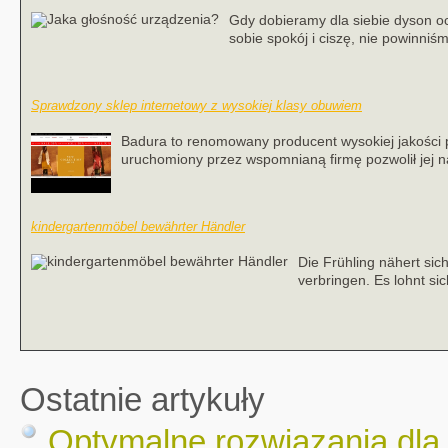
Gdy dobieramy dla siebie dyson oc
sobie spokój i ciszę, nie powinniś
Sprawdzony sklep internetowy z wysokiej klasy obuwiem
Badura to renomowany producent wysokiej jakości pro
uruchomiony przez wspomnianą firmę pozwolił jej na
kindergartenmöbel bewährter Händler
Die Frühling nähert sic
verbringen. Es lohnt si
Ostatnie artykuły
Optymalne rozwiązania dla