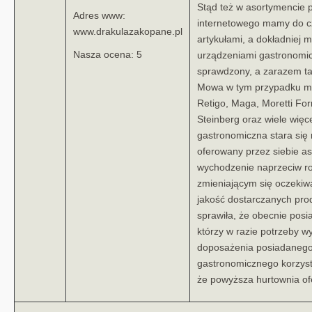
Stąd też w asortymencie
Adres www:
internetowego mamy do c
www.drakulazakopane.pl
artykułami, a dokładniej 
Nasza ocena: 5
urządzeniami gastronomi
sprawdzony, a zarazem t
Mowa w tym przypadku m.i
Retigo, Maga, Moretti For
Steinberg oraz wiele więc
gastronomiczna stara się 
oferowany przez siebie as
wychodzenie naprzeciw ro
zmieniającym się oczekiw
jakość dostarczanych pro
sprawiła, że obecnie posia
którzy w razie potrzeby w
doposażenia posiadanego 
gastronomicznego korzystaj
że powyższa hurtownia ofe