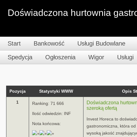
Doświadczona hurtownia gastro
Start
Bankowość
Usługi Budowlane
Spedycja
Ogłoszenia
Wigor
Usługi
Pozycja
Statystyki WWW
Opis 
1
Doświadczona hurtown
Ranking: 71 666
szeroką ofertą
Ilość odwiedzin: INF
Invest Horeca to doświad
Nota końcowa:
gastronomiczna, która od 
wysoką jakość znajdującyc