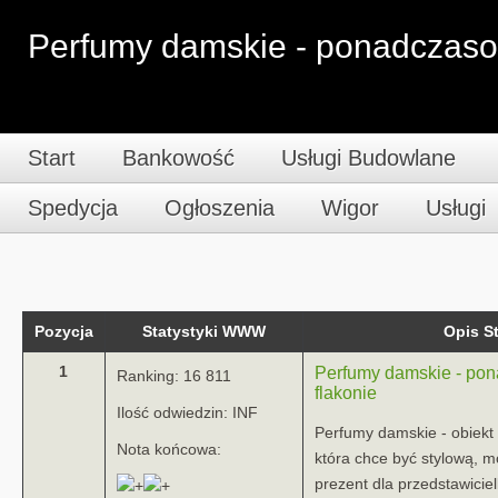
Perfumy damskie - ponadczaso
Start
Bankowość
Usługi Budowlane
Spedycja
Ogłoszenia
Wigor
Usługi
Pozycja
Statystyki WWW
Opis 
1
Perfumy damskie - po
Ranking: 16 811
flakonie
Ilość odwiedzin: INF
Perfumy damskie - obiekt 
Nota końcowa:
która chce być stylową, 
prezent dla przedstawiciel