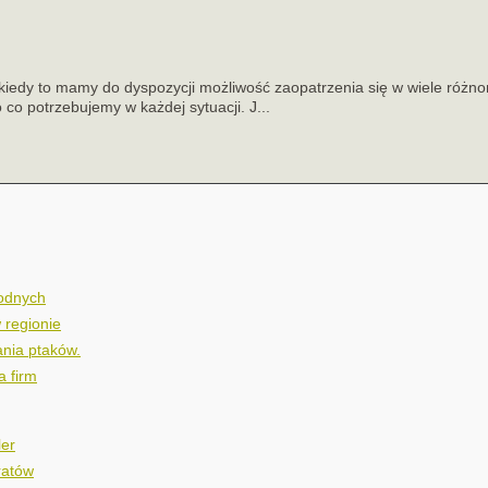
 kiedy to mamy do dyspozycji możliwość zaopatrzenia się w wiele róż
o co potrzebujemy w każdej sytuacji. J...
wodnych
 regionie
nia ptaków.
a firm
ler
ratów