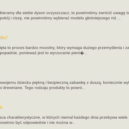
bieramy dla siebie dyson oczyszczacz, to powinniśmy zwrócić uwagę ta
pokój i ciszę, nie powinniśmy wybierać modelu głośniejszego niż ...
zdkę?
ta to proces bardzo mozolny, który wymaga dużego przemyślenia i zas
opadnie, ponieważ jest to wyrzucanie pieni�...
 swojemu dziecku piękną i bezpieczną zabawkę z duszą, koniecznie w
i drewniane. Tego rodzaju produkty to powró...
le
jsca charakterystyczne, w których niemal każdego dnia przebywa wiele l
powinno być odpowiednie i nie można w...