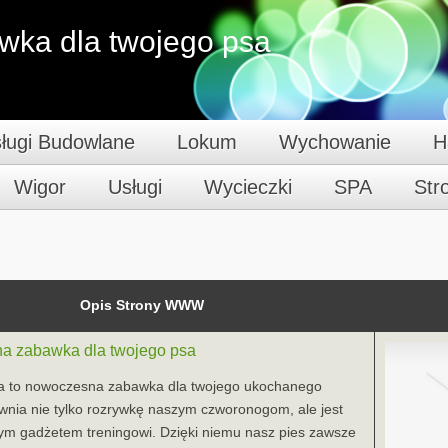
ka dla twojego psa
ługi Budowlane
Lokum
Wychowanie
H
Wigor
Usługi
Wycieczki
SPA
St
Opis Strony WWW
a zabawka dla twojego psa
psa to nowoczesna zabawka dla twojego ukochanego
wnia nie tylko rozrywkę naszym czworonogom, ale jest
ym gadżetem treningowi. Dzięki niemu nasz pies zawsze