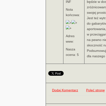
INF
będzie w do
zróżnicowany
Nota
swojej prost
końcowa:
Jest też wy
do gabarytów
aportowania
w przeciągan
Adres
na pewno ni
www:
skoczność n
Nasza
Podsumowując
ocena: 5
dla naszego 
Dodaj Komentarz
Poleć stronę