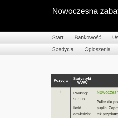
Nowoczesna zabaw
Start
Bankowość
Us
Spedycja
Ogłoszenia
Statystyki
Pozycja
WWW
1
Nowoczesn
Ranking:
56 908
Puller dla 
Ilość
pupila. Zape
odwiedzin:
też przydatn