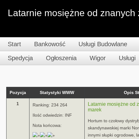
Latarnie mosiężne od znanych
Start
Bankowość
Usługi Budowlane
Spedycja
Ogłoszenia
Wigor
Usługi
Pozycja
Statystyki WWW
Opis 
1
Latarnie mosiężne od 
Ranking: 234 264
marek
Ilość odwiedzin: INF
Hortum to czołowy dystryb
Nota końcowa:
skandynawskiej marki Nor
innymi słupki ogrodowe, l